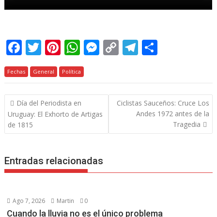
F
T
Pi
W
M
C
T
C
ac
w
nt
h
e
o
el
o
Fechas
e
General
itt
er
Política
at
ss
p
e
m
b
er
e
s
e
y
gr
p
Navegación
Día del Periodista en
Ciclistas Sauceños: Cruce Los
o
st
A
n
Li
a
ar
de
Andes 1972 antes de la
Uruguay: El Exhorto de Artigas
o
p
g
n
m
ti
entradas
Tragedia
de 1815
k
p
er
k
r
Entradas relacionadas
Ago 7, 2026
Martin
0
Cuando la lluvia no es el único problema