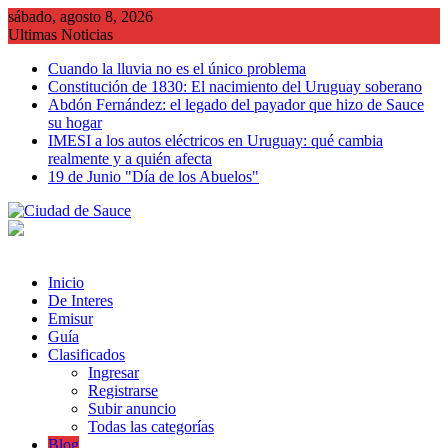
Saltar
sábado, agosto 8, 2026
al
Ultimas Noticias
contenido
Cuando la lluvia no es el único problema
Constitución de 1830: El nacimiento del Uruguay soberano
Abdón Fernández: el legado del payador que hizo de Sauce
su hogar
IMESI a los autos eléctricos en Uruguay: qué cambia
realmente y a quién afecta
19 de Junio "Día de los Abuelos"
Inicio
De Interes
Emisur
Guía
Clasificados
Ingresar
Registrarse
Subir anuncio
Todas las categorías
Blog