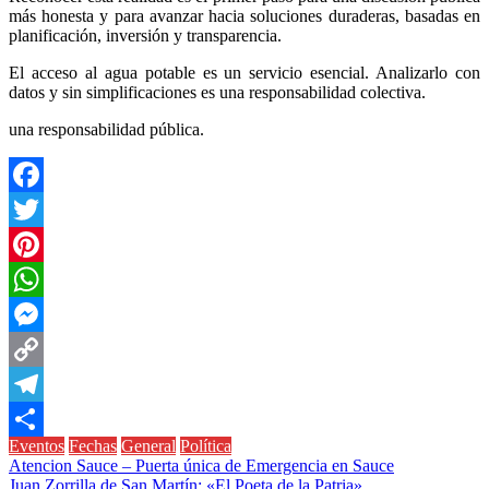
más honesta y para avanzar hacia soluciones duraderas, basadas en
planificación, inversión y transparencia.
El acceso al agua potable es un servicio esencial. Analizarlo con
datos y sin simplificaciones es una responsabilidad colectiva.
una responsabilidad pública.
Facebook
Twitter
Pinterest
WhatsApp
Messenger
Copy
Link
Telegram
Eventos
Fechas
General
Política
Compartir
Navegación
Atencion Sauce – Puerta única de Emergencia en Sauce
Juan Zorrilla de San Martín: «El Poeta de la Patria»