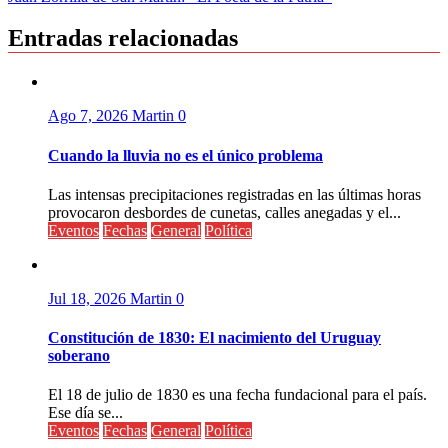
de
entradas
Entradas relacionadas
Ago 7, 2026
Martin
0
Cuando la lluvia no es el único problema
Las intensas precipitaciones registradas en las últimas horas
provocaron desbordes de cunetas, calles anegadas y el...
Eventos
Fechas
General
Política
Jul 18, 2026
Martin
0
Constitución de 1830: El nacimiento del Uruguay
soberano
El 18 de julio de 1830 es una fecha fundacional para el país.
Ese día se...
Eventos
Fechas
General
Política