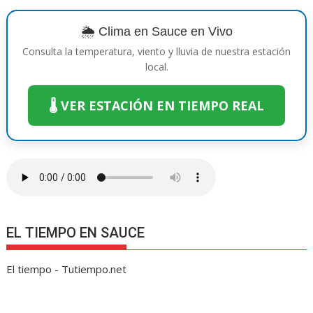
o
st
A
n
Li
a
ar
o
p
g
n
m
ti
🌦️ Clima en Sauce en Vivo
k
p
er
k
r
Consulta la temperatura, viento y lluvia de nuestra estación
local.
🌡️ VER ESTACIÓN EN TIEMPO REAL
EL TIEMPO EN SAUCE
El tiempo - Tutiempo.net