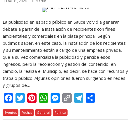
Ene 31, 2026
Martin
La publicidad en espacio público en Sauce volvió a generar
debate a partir de la instalación de recipientes con fines
ambientales y comerciales en la plaza principal. Según
pudimos saber, en este caso, la instalación de los recipientes
y su mantenimiento están a cargo de una empresa privada,
que a su vez comercializa la publicidad y percibe esos
ingresos, pero la recolección y gestión del contenido, en
cambio, la realiza el Municipio, es decir, se hace con recursos y
trabajo público. Algunas opiniones fueron surgiendo en redes
y grupos de…
F
T
Pi
W
M
C
T
C
ac
w
nt
h
e
o
el
o
Eventos
e
Fechas
itt
er
General
at
Política
ss
p
e
m
b
er
e
s
e
y
gr
p