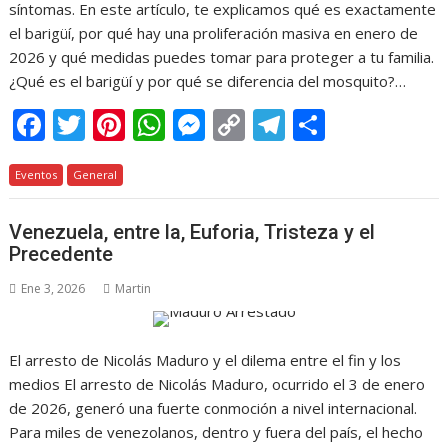
síntomas. En este artículo, te explicamos qué es exactamente
el barigüí, por qué hay una proliferación masiva en enero de
2026 y qué medidas puedes tomar para proteger a tu familia.
¿Qué es el barigüí y por qué se diferencia del mosquito?…
F
T
Pi
W
M
C
T
C
ac
w
nt
h
e
o
el
o
Eventos
e
General
itt
er
at
ss
p
e
m
b
er
e
s
e
y
gr
p
Venezuela, entre la, Euforia, Tristeza y el
o
st
A
n
Li
a
ar
Precedente
o
p
g
n
m
ti
Ene 3, 2026
Martin
k
p
er
k
r
El arresto de Nicolás Maduro y el dilema entre el fin y los
medios El arresto de Nicolás Maduro, ocurrido el 3 de enero
de 2026, generó una fuerte conmoción a nivel internacional.
Para miles de venezolanos, dentro y fuera del país, el hecho