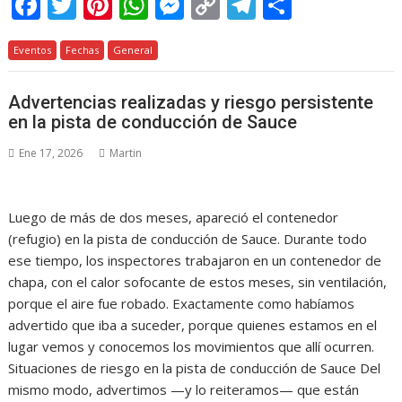
F
T
Pi
W
M
C
T
C
ac
w
nt
h
e
o
el
o
Eventos
e
Fechas
itt
er
General
at
ss
p
e
m
b
er
e
s
e
y
gr
p
Advertencias realizadas y riesgo persistente
o
st
A
n
Li
a
ar
en la pista de conducción de Sauce
o
p
g
n
m
ti
Ene 17, 2026
Martin
k
p
er
k
r
Luego de más de dos meses, apareció el contenedor
(refugio) en la pista de conducción de Sauce. Durante todo
ese tiempo, los inspectores trabajaron en un contenedor de
chapa, con el calor sofocante de estos meses, sin ventilación,
porque el aire fue robado. Exactamente como habíamos
advertido que iba a suceder, porque quienes estamos en el
lugar vemos y conocemos los movimientos que allí ocurren.
Situaciones de riesgo en la pista de conducción de Sauce Del
mismo modo, advertimos —y lo reiteramos— que están