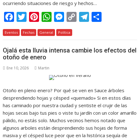
ocurriendo situaciones de riesgo y hechos…
F
T
Pi
W
M
C
T
C
ac
w
nt
h
e
o
el
o
Eventos
e
Fechas
itt
er
General
at
Política
ss
p
e
m
b
er
e
s
e
y
gr
p
Ojalá esta lluvia intensa cambie los efectos del
o
st
A
n
Li
a
ar
otoño de enero
o
p
g
n
m
ti
Ene 10, 2026
Martin
k
p
er
k
r
Otoño en pleno enero? Por qué se ven en Sauce árboles
desprendiendo hojas y césped «quemado» Si en estos días
has caminado por nuestra ciudad y sentiste el crujir de las
hojas secas bajo tus pies o viste tu jardín con un color amarillo
pálido, no estás solo. Muchos vecinos hemos notado que
algunos arboles están desprendiendo sus hojas de forma
masiva y el césped luce peor que en la histórica sequía de