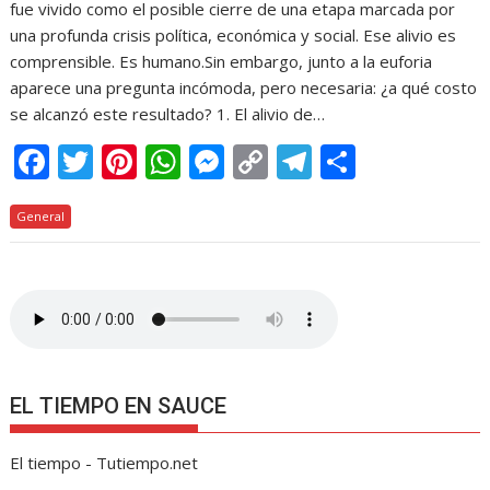
fue vivido como el posible cierre de una etapa marcada por
una profunda crisis política, económica y social. Ese alivio es
comprensible. Es humano.Sin embargo, junto a la euforia
aparece una pregunta incómoda, pero necesaria: ¿a qué costo
se alcanzó este resultado? 1. El alivio de…
F
T
Pi
W
M
C
T
C
ac
w
nt
h
e
o
el
o
General
e
itt
er
at
ss
p
e
m
b
er
e
s
e
y
gr
p
o
st
A
n
Li
a
ar
o
p
g
n
m
ti
k
p
er
k
r
EL TIEMPO EN SAUCE
El tiempo - Tutiempo.net