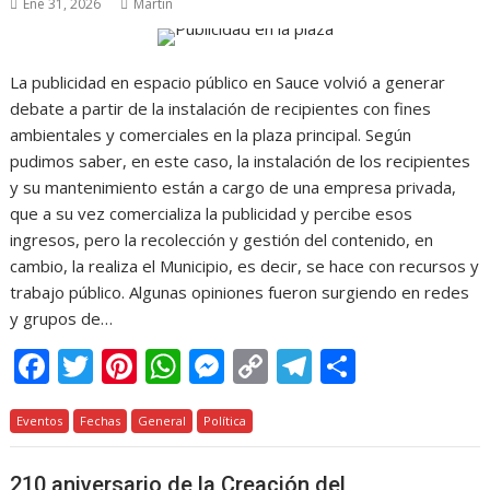
Ene 31, 2026
Martin
La publicidad en espacio público en Sauce volvió a generar
debate a partir de la instalación de recipientes con fines
ambientales y comerciales en la plaza principal. Según
pudimos saber, en este caso, la instalación de los recipientes
y su mantenimiento están a cargo de una empresa privada,
que a su vez comercializa la publicidad y percibe esos
ingresos, pero la recolección y gestión del contenido, en
cambio, la realiza el Municipio, es decir, se hace con recursos y
trabajo público. Algunas opiniones fueron surgiendo en redes
y grupos de…
F
T
Pi
W
M
C
T
C
ac
w
nt
h
e
o
el
o
Eventos
e
Fechas
itt
er
General
at
Política
ss
p
e
m
b
er
e
s
e
y
gr
p
210 aniversario de la Creación del