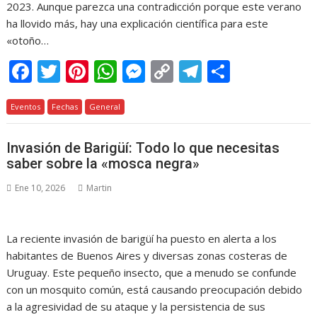
2023. Aunque parezca una contradicción porque este verano
ha llovido más, hay una explicación científica para este
«otoño…
F
T
Pi
W
M
C
T
C
ac
w
nt
h
e
o
el
o
Eventos
e
Fechas
itt
er
General
at
ss
p
e
m
b
er
e
s
e
y
gr
p
Invasión de Barigüí: Todo lo que necesitas
o
st
A
n
Li
a
ar
saber sobre la «mosca negra»
o
p
g
n
m
ti
Ene 10, 2026
Martin
k
p
er
k
r
La reciente invasión de barigüí ha puesto en alerta a los
habitantes de Buenos Aires y diversas zonas costeras de
Uruguay. Este pequeño insecto, que a menudo se confunde
con un mosquito común, está causando preocupación debido
a la agresividad de su ataque y la persistencia de sus