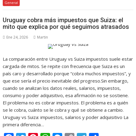
General
e
itt
er
at
ss
p
e
m
b
er
e
s
e
y
gr
p
Uruguay cobra más impuestos que Suiza: el
o
st
A
n
Li
a
ar
mito que explica por qué seguimos atrasados
o
p
g
n
m
ti
Ene 24, 2026
Martin
k
p
er
k
r
La comparación entre Uruguay vs Suiza impuestos suele estar
cargada de mitos. Se repite con frecuencia que Suiza es un
país caro y desarrollado porque “cobra muchos impuestos”, y
que ese sería el precio inevitable del progreso.Sin embargo,
cuando se analizan los datos reales, salarios, impuestos,
consumo y poder adquisitivo, esa afirmación no se sostiene.
El problema no es cobrar impuestos. El problema es a quién
se le cobra, cuánto se le cobra y qué se obtiene a cambio.
Uruguay vs Suiza: impuestos, salarios y poder adquisitivo La
primera diferencia…