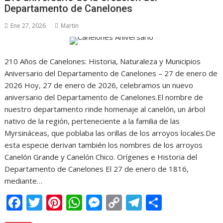
o
st
A
n
Li
a
ar
Departamento de Canelones
o
p
g
n
m
ti
Ene 27, 2026
Martin
k
p
er
k
r
210 Años de Canelones: Historia, Naturaleza y Municipios
Aniversario del Departamento de Canelones – 27 de enero de
2026 Hoy, 27 de enero de 2026, celebramos un nuevo
aniversario del Departamento de Canelones.El nombre de
nuestro departamento rinde homenaje al canelón, un árbol
nativo de la región, perteneciente a la familia de las
Myrsináceas, que poblaba las orillas de los arroyos locales.De
esta especie derivan también los nombres de los arroyos
Canelón Grande y Canelón Chico. Orígenes e Historia del
Departamento de Canelones El 27 de enero de 1816,
mediante…
F
T
Pi
W
M
C
T
C
ac
w
nt
h
e
o
el
o