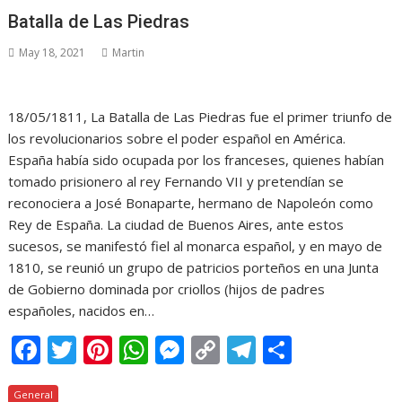
b
er
e
s
e
y
gr
p
Batalla de Las Piedras
o
st
A
n
Li
a
ar
May 18, 2021
Martin
o
p
g
n
m
ti
k
p
er
k
r
18/05/1811, La Batalla de Las Piedras fue el primer triunfo de
los revolucionarios sobre el poder español en América.
España había sido ocupada por los franceses, quienes habían
tomado prisionero al rey Fernando VII y pretendían se
reconociera a José Bonaparte, hermano de Napoleón como
Rey de España. La ciudad de Buenos Aires, ante estos
sucesos, se manifestó fiel al monarca español, y en mayo de
1810, se reunió un grupo de patricios porteños en una Junta
de Gobierno dominada por criollos (hijos de padres
españoles, nacidos en…
F
T
Pi
W
M
C
T
C
ac
w
nt
h
e
o
el
o
General