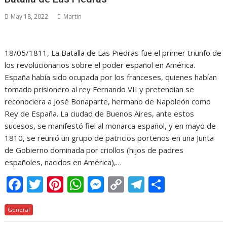
o
st
A
n
Li
a
ar
May 18, 2022
Martin
o
p
g
n
m
ti
k
p
er
k
r
18/05/1811, La Batalla de Las Piedras fue el primer triunfo de
los revolucionarios sobre el poder español en América.
España había sido ocupada por los franceses, quienes habían
tomado prisionero al rey Fernando VII y pretendían se
reconociera a José Bonaparte, hermano de Napoleón como
Rey de España. La ciudad de Buenos Aires, ante estos
sucesos, se manifestó fiel al monarca español, y en mayo de
1810, se reunió un grupo de patricios porteños en una Junta
de Gobierno dominada por criollos (hijos de padres
españoles, nacidos en América),…
F
T
Pi
W
M
C
T
C
ac
w
nt
h
e
o
el
o
General
e
itt
er
at
ss
p
e
m