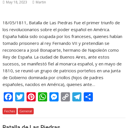
May 18, 2023
Martin
o
p
g
n
m
ti
k
p
er
k
r
18/05/1811, Batalla de Las Piedras Fue el primer triunfo de
los revolucionarios sobre el poder español en América.
España había sido ocupada por los franceses, quienes habían
tomado prisionero al rey Fernando VII y pretendían se
reconociera a José Bonaparte, hermano de Napoleón como
Rey de España. La ciudad de Buenos Aires, ante estos
sucesos, se manifestó fiel al monarca español, y en mayo de
1810, se reunió un grupo de patricios porteños en una Junta
de Gobierno dominada por criollos (hijos de padres
españoles, nacidos en América), quienes ante…
F
T
Pi
W
M
C
T
C
ac
w
nt
h
e
o
el
o
Fechas
e
General
itt
er
at
ss
p
e
m
b
er
e
s
e
y
gr
p
Batalla de Las Piedras