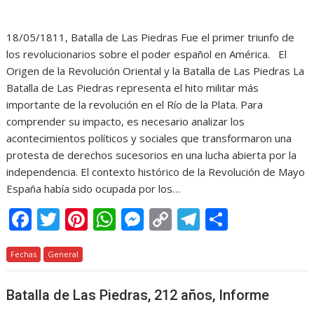
18/05/1811, Batalla de Las Piedras Fue el primer triunfo de
los revolucionarios sobre el poder español en América. El
Origen de la Revolución Oriental y la Batalla de Las Piedras La
Batalla de Las Piedras representa el hito militar más
importante de la revolución en el Río de la Plata. Para
comprender su impacto, es necesario analizar los
acontecimientos políticos y sociales que transformaron una
protesta de derechos sucesorios en una lucha abierta por la
independencia. El contexto histórico de la Revolución de Mayo
España había sido ocupada por los…
F
T
Pi
W
M
C
T
C
ac
w
nt
h
e
o
el
o
Fechas
e
General
itt
er
at
ss
p
e
m
b
er
e
s
e
y
gr
p
Batalla de Las Piedras, 212 años, Informe
o
st
A
n
Li
a
ar