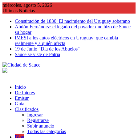
Saltar
miércoles, agosto 5, 2026
al
Ultimas Noticias
contenido
Constitución de 1830: El nacimiento del Uruguay soberano
Abdón Fernández: el legado del payador que hizo de Sauce
su hogar
IMESI a los autos eléctricos en Uruguay: qué cambia
realmente y a quién afecta
19 de Junio "Día de los Abuelos"
Sauce se viste de Patria
Inicio
De Interes
Emisur
Guía
Clasificados
Ingresar
Registrarse
Subir anuncio
Todas las categorías
Blog