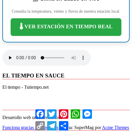
Consulta la temperatura, viento y lluvia de nuestra estación local.
🌡️ VER ESTACIÓN EN TIEMPO REAL
EL TIEMPO EN SAUCE
El tiempo - Tutiempo.net
Facebook
Twitter
Pinterest
WhatsApp
Messenger
Desarrollo web uruamerica.com
Copy
Telegram
Compartir
Funciona gracias a WordPress
|
Tema: SuperMag por
Acme Themes
Link