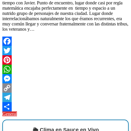
tiempo con Javier. Punto de encuentro, lugar donde casi por regla
matemática encajaba perfectamente en tiempo y espacio a un
nutrido grupo de personajes de nuestra ciudad. Lugar donde
interrelacionábamos naturalmente los que éramos recurrentes, era
muy común llegar y conversar fraternalmente con las distintas tribus,
los veteranos y…
Facebook
Twitter
Pinterest
WhatsApp
Messenger
Copy
Link
Telegram
General
Compartir
🌦️ Clima en Sauce en Vivo