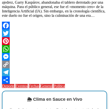
ajedrez, Garry Kaspárov, abandonaba el tablero derrotado por una
máquina. Para el público general, ese fue el «momento cero» de la
Inteligencia Artificial (IA). Sin embargo, en la cronología científica,
este duelo no fue el origen, sino la culminación de una era…
Facebook
Twitter
Pinterest
WhatsApp
Messenger
Copy
Link
Telegram
Deporte
Eventos
Fechas
General
Política
Compartir
🌦️ Clima en Sauce en Vivo