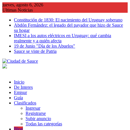
Saltar
jueves, agosto 6, 2026
al
Ultimas Noticias
contenido
Constitución de 1830: El nacimiento del Uruguay soberano
Abdón Fernández: el legado del payador que hizo de Sauce
su hogar
IMESI a los autos eléctricos en Uruguay: qué cambia
realmente y a quién afecta
19 de Junio "Día de los Abuelos"
Sauce se viste de Patria
Inicio
De Interes
Emisur
Guía
Clasificados
Ingresar
Registrarse
Subir anuncio
Todas las categorías
Blog