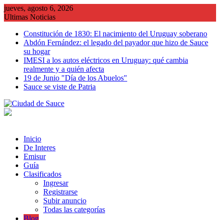
Saltar
jueves, agosto 6, 2026
al
Ultimas Noticias
contenido
Constitución de 1830: El nacimiento del Uruguay soberano
Abdón Fernández: el legado del payador que hizo de Sauce
su hogar
IMESI a los autos eléctricos en Uruguay: qué cambia
realmente y a quién afecta
19 de Junio "Día de los Abuelos"
Sauce se viste de Patria
Inicio
De Interes
Emisur
Guía
Clasificados
Ingresar
Registrarse
Subir anuncio
Todas las categorías
Blog