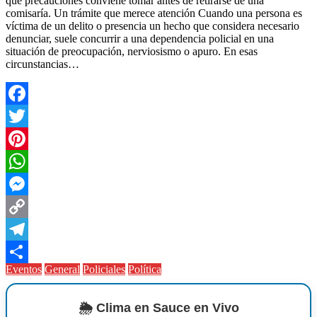
qué precauciones conviene tomar antes de retirarse de una
comisaría. Un trámite que merece atención Cuando una persona es
víctima de un delito o presencia un hecho que considera necesario
denunciar, suele concurrir a una dependencia policial en una
situación de preocupación, nerviosismo o apuro. En esas
circunstancias…
Facebook
Twitter
Pinterest
WhatsApp
Messenger
Copy
Link
Telegram
Eventos
General
Policiales
Política
Compartir
🌦️ Clima en Sauce en Vivo