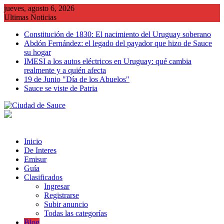
Saltar
jueves, agosto 6, 2026
al
Ultimas Noticias
contenido
Constitución de 1830: El nacimiento del Uruguay soberano
Abdón Fernández: el legado del payador que hizo de Sauce
su hogar
IMESI a los autos eléctricos en Uruguay: qué cambia
realmente y a quién afecta
19 de Junio "Día de los Abuelos"
Sauce se viste de Patria
Inicio
De Interes
Emisur
Guía
Clasificados
Ingresar
Registrarse
Subir anuncio
Todas las categorías
Blog