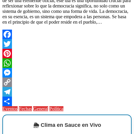
de ser una efeméride oficial, este día es una oportunidad crucial para
reflexionar sobre lo que la democracia significa, no solo como un
sistema de gobierno, sino como una forma de vida. La democracia,
en su esencia, es un sistema que empodera a las personas. Se basa
en el principio de que el poder reside en el pueblo,…
Facebook
Twitter
Pinterest
WhatsApp
Messenger
Copy
Link
Telegram
Eventos
Fechas
General
Política
Compartir
🌦️ Clima en Sauce en Vivo