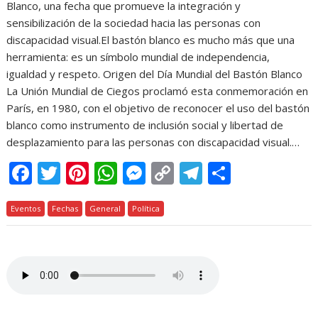
Blanco, una fecha que promueve la integración y
sensibilización de la sociedad hacia las personas con
discapacidad visual.El bastón blanco es mucho más que una
herramienta: es un símbolo mundial de independencia,
igualdad y respeto. Origen del Día Mundial del Bastón Blanco
La Unión Mundial de Ciegos proclamó esta conmemoración en
París, en 1980, con el objetivo de reconocer el uso del bastón
blanco como instrumento de inclusión social y libertad de
desplazamiento para las personas con discapacidad visual.…
F
T
Pi
W
M
C
T
C
ac
w
nt
h
e
o
el
o
Eventos
e
Fechas
itt
er
General
at
Política
ss
p
e
m
b
er
e
s
e
y
gr
p
o
st
A
n
Li
a
ar
o
p
g
n
m
ti
k
p
er
k
r