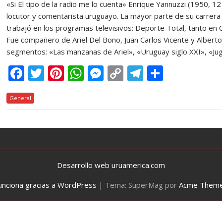
«Si El tipo de la radio me lo cuenta» Enrique Yannuzzi (1950, 
locutor y comentarista uruguayo. La mayor parte de su carrera
trabajó en los programas televisivos: Deporte Total, tanto en 
Fue compañero de Ariel Del Bono, Juan Carlos Vicente y Alberto
segmentos: «Las manzanas de Ariel», «Uruguay siglo XXI», «Ju
F
T
Pi
W
M
C
T
C
ac
w
nt
h
e
o
el
o
General
e
itt
er
at
ss
p
e
m
b
er
e
s
e
y
gr
p
o
st
A
n
Li
a
ar
o
p
g
n
m
ti
k
p
er
k
r
Desarrollo web uruamerica.com
unciona gracias a WordPress
|
Tema: SuperMag por
Acme Them