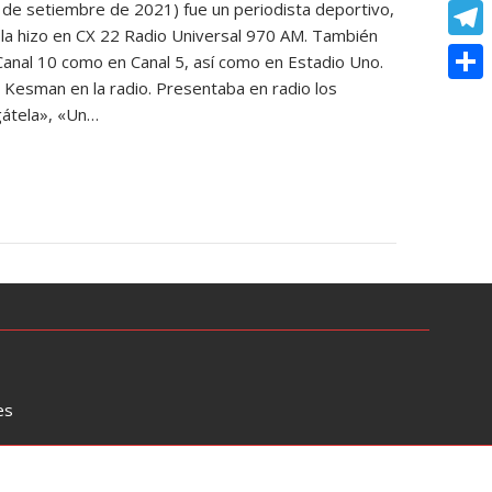
o
e
12 de setiembre de 2021) fue un periodista deportivo,
e
C
e
t
 la hizo en CX 22 Radio Universal 970 AM. También
k
s
r
o
r
T
Canal 10 como en Canal 5, así como en Estadio Uno.
s
s
p
 Kesman en la radio. Presentaba en radio los
e
e
A
C
e
gátela», «Un…
y
s
l
p
o
n
L
t
e
p
m
g
i
g
p
e
n
r
a
r
k
a
r
m
t
i
r
es