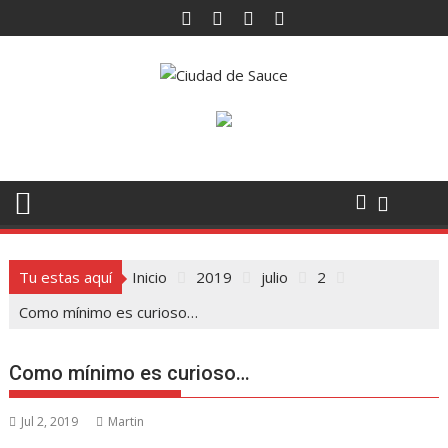
Saltar
al
contenido
Tu estas aquí
Inicio
2019
julio
2
Como mínimo es curioso…
Como mínimo es curioso…
Jul 2, 2019
Martin