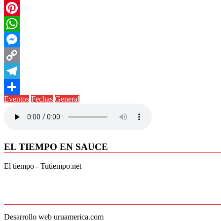
Twitter
Pinterest
WhatsApp
Messenger
Copy
Link
Telegram
Eventos
Fechas
General
Compartir
EL TIEMPO EN SAUCE
El tiempo - Tutiempo.net
Desarrollo web uruamerica.com