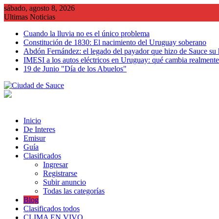
Saltar
sábado, agosto 8, 2026
al
Ultimas Noticias
contenido
Cuando la lluvia no es el único problema
Constitución de 1830: El nacimiento del Uruguay soberano
Abdón Fernández: el legado del payador que hizo de Sauce su
IMESI a los autos eléctricos en Uruguay: qué cambia realmente 
19 de Junio "Día de los Abuelos"
Inicio
De Interes
Emisur
Guía
Clasificados
Ingresar
Registrarse
Subir anuncio
Todas las categorías
Blog
Clasificados todos
CLIMA EN VIVO