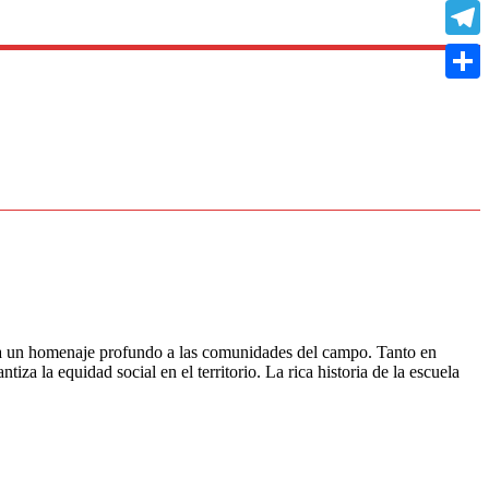
Copy
Link
Teleg
Compa
nta un homenaje profundo a las comunidades del campo. Tanto en
za la equidad social en el territorio. La rica historia de la escuela