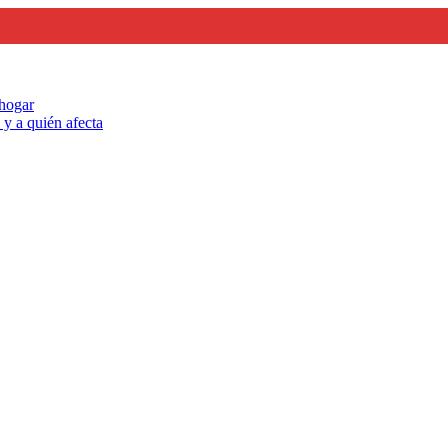
 hogar
y a quién afecta