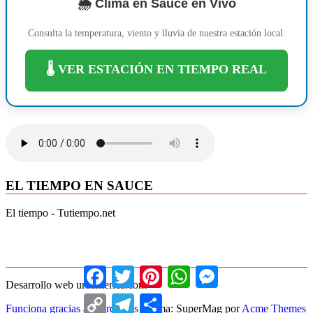
🌦️ Clima en Sauce en Vivo
Consulta la temperatura, viento y lluvia de nuestra estación local.
🌡️ VER ESTACIÓN EN TIEMPO REAL
EL TIEMPO EN SAUCE
El tiempo - Tutiempo.net
Facebook
Twitter
Pinterest
WhatsApp
Messenger
Desarrollo web uruamerica.com
Copy
Telegram
Compartir
Funciona gracias a WordPress
|
Tema: SuperMag por
Acme Themes
Link