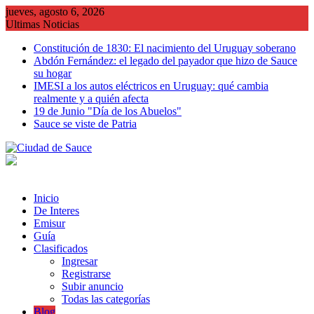
Saltar
jueves, agosto 6, 2026
al
Ultimas Noticias
contenido
Constitución de 1830: El nacimiento del Uruguay soberano
Abdón Fernández: el legado del payador que hizo de Sauce
su hogar
IMESI a los autos eléctricos en Uruguay: qué cambia
realmente y a quién afecta
19 de Junio "Día de los Abuelos"
Sauce se viste de Patria
Inicio
De Interes
Emisur
Guía
Clasificados
Ingresar
Registrarse
Subir anuncio
Todas las categorías
Blog