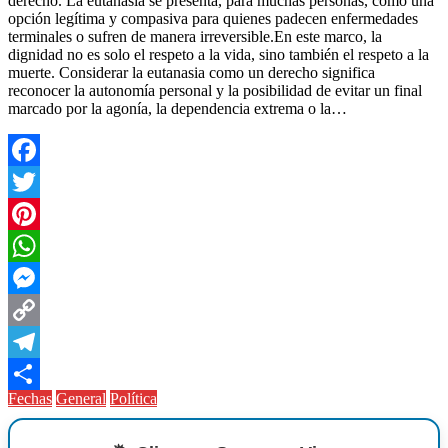
derecho. La eutanasia se presenta, para muchas personas, como una
opción legítima y compasiva para quienes padecen enfermedades
terminales o sufren de manera irreversible.En este marco, la
dignidad no es solo el respeto a la vida, sino también el respeto a la
muerte. Considerar la eutanasia como un derecho significa
reconocer la autonomía personal y la posibilidad de evitar un final
marcado por la agonía, la dependencia extrema o la…
Facebook
Twitter
Pinterest
WhatsApp
Messenger
Copy
Link
Telegram
Fechas
General
Política
Compartir