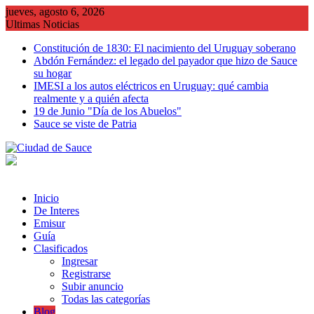
Saltar
jueves, agosto 6, 2026
al
Ultimas Noticias
contenido
Constitución de 1830: El nacimiento del Uruguay soberano
Abdón Fernández: el legado del payador que hizo de Sauce
su hogar
IMESI a los autos eléctricos en Uruguay: qué cambia
realmente y a quién afecta
19 de Junio "Día de los Abuelos"
Sauce se viste de Patria
Inicio
De Interes
Emisur
Guía
Clasificados
Ingresar
Registrarse
Subir anuncio
Todas las categorías
Blog