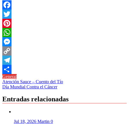
Facebook
Twitter
Pinterest
WhatsApp
Messenger
Copy
Link
Telegram
General
Compartir
Navegación
Atención Sauce – Cuento del Tío
Día Mundial Contra el Cáncer
de
entradas
Entradas relacionadas
Jul 18, 2026
Martin
0