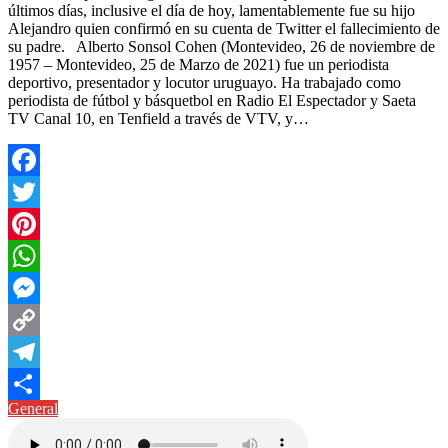
últimos días, inclusive el día de hoy, lamentablemente fue su hijo
Alejandro quien confirmó en su cuenta de Twitter el fallecimiento de
su padre. Alberto Sonsol Cohen (Montevideo, 26 de noviembre de
1957 – Montevideo, 25 de Marzo de 2021) fue un periodista
deportivo, presentador y locutor uruguayo. Ha trabajado como
periodista de fútbol y básquetbol en Radio El Espectador y Saeta
TV Canal 10, en Tenfield a través de VTV, y…
Facebook
Twitter
Pinterest
WhatsApp
Messenger
Copy
Link
Telegram
General
Compartir