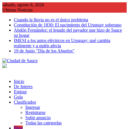
Saltar
sábado, agosto 8, 2026
al
Ultimas Noticias
contenido
Cuando la lluvia no es el único problema
Constitución de 1830: El nacimiento del Uruguay soberano
Abdón Fernández: el legado del payador que hizo de Sauce
su hogar
IMESI a los autos eléctricos en Uruguay: qué cambia
realmente y a quién afecta
19 de Junio "Día de los Abuelos"
Inicio
De Interes
Emisur
Guía
Clasificados
Ingresar
Registrarse
Subir anuncio
Todas las categorías
Blog