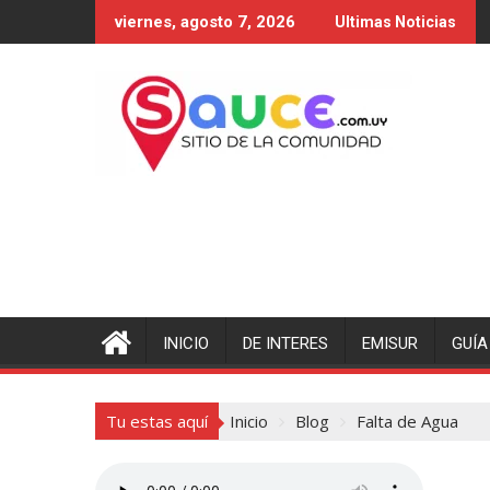
Saltar
viernes, agosto 7, 2026
Ultimas Noticias
al
contenido
INICIO
DE INTERES
EMISUR
GUÍA
Tu estas aquí
Inicio
Blog
Falta de Agua