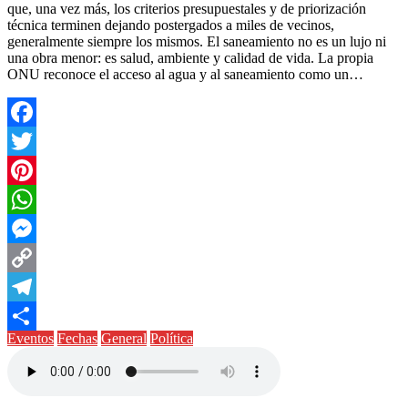
que, una vez más, los criterios presupuestales y de priorización
técnica terminen dejando postergados a miles de vecinos,
generalmente siempre los mismos. El saneamiento no es un lujo ni
una obra menor: es salud, ambiente y calidad de vida. La propia
ONU reconoce el acceso al agua y al saneamiento como un…
Facebook
Twitter
Pinterest
WhatsApp
Messenger
Copy
Link
Telegram
Eventos
Fechas
General
Política
Compartir