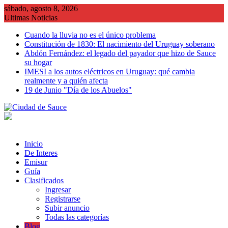
Saltar
sábado, agosto 8, 2026
al
Ultimas Noticias
contenido
Cuando la lluvia no es el único problema
Constitución de 1830: El nacimiento del Uruguay soberano
Abdón Fernández: el legado del payador que hizo de Sauce
su hogar
IMESI a los autos eléctricos en Uruguay: qué cambia
realmente y a quién afecta
19 de Junio "Día de los Abuelos"
Inicio
De Interes
Emisur
Guía
Clasificados
Ingresar
Registrarse
Subir anuncio
Todas las categorías
Blog