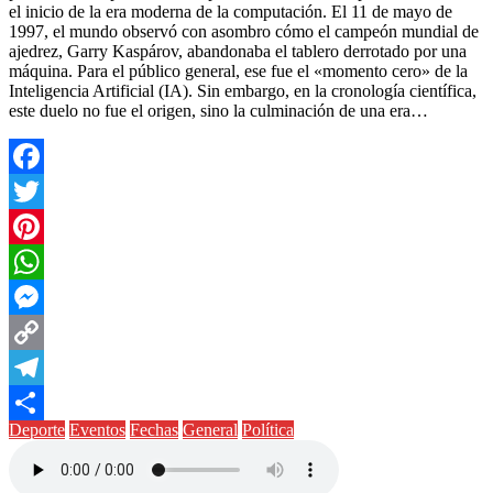
el inicio de la era moderna de la computación. El 11 de mayo de
1997, el mundo observó con asombro cómo el campeón mundial de
ajedrez, Garry Kaspárov, abandonaba el tablero derrotado por una
máquina. Para el público general, ese fue el «momento cero» de la
Inteligencia Artificial (IA). Sin embargo, en la cronología científica,
este duelo no fue el origen, sino la culminación de una era…
Facebook
Twitter
Pinterest
WhatsApp
Messenger
Copy
Link
Telegram
Deporte
Eventos
Fechas
General
Política
Compartir