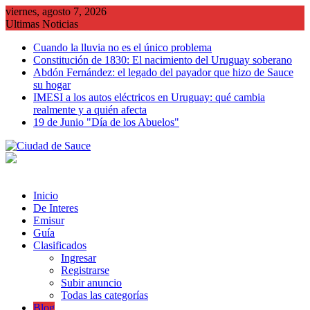
Saltar
viernes, agosto 7, 2026
al
Ultimas Noticias
contenido
Cuando la lluvia no es el único problema
Constitución de 1830: El nacimiento del Uruguay soberano
Abdón Fernández: el legado del payador que hizo de Sauce
su hogar
IMESI a los autos eléctricos en Uruguay: qué cambia
realmente y a quién afecta
19 de Junio "Día de los Abuelos"
Inicio
De Interes
Emisur
Guía
Clasificados
Ingresar
Registrarse
Subir anuncio
Todas las categorías
Blog