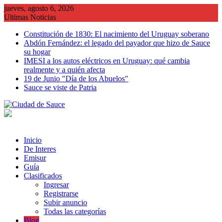
Saltar
jueves, agosto 6, 2026
al
Ultimas Noticias
contenido
Constitución de 1830: El nacimiento del Uruguay soberano
Abdón Fernández: el legado del payador que hizo de Sauce
su hogar
IMESI a los autos eléctricos en Uruguay: qué cambia
realmente y a quién afecta
19 de Junio "Día de los Abuelos"
Sauce se viste de Patria
Inicio
De Interes
Emisur
Guía
Clasificados
Ingresar
Registrarse
Subir anuncio
Todas las categorías
Blog