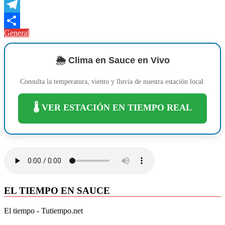
Copy
Link
Telegram
General
Compartir
🌦️ Clima en Sauce en Vivo
Consulta la temperatura, viento y lluvia de nuestra estación local.
🌡️ VER ESTACIÓN EN TIEMPO REAL
EL TIEMPO EN SAUCE
El tiempo - Tutiempo.net