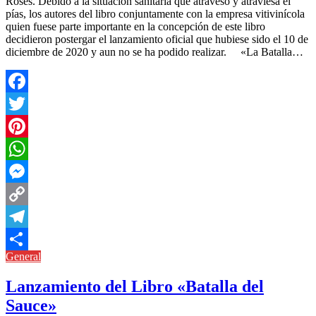
Rosés. Debido a la situación sanitaria que atravesó y atraviesa el
pías, los autores del libro conjuntamente con la empresa vitivinícola
quien fuese parte importante en la concepción de este libro
decidieron postergar el lanzamiento oficial que hubiese sido el 10 de
diciembre de 2020 y aun no se ha podido realizar. «La Batalla…
Facebook
Twitter
Pinterest
WhatsApp
Messenger
Copy
Link
Telegram
General
Compartir
Lanzamiento del Libro «Batalla del
Sauce»