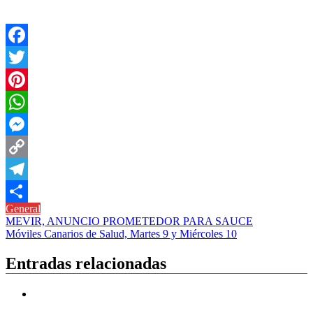
Facebook
Twitter
Pinterest
WhatsApp
Messenger
Copy
Link
Telegram
General
Compartir
Navegación
MEVIR, ANUNCIO PROMETEDOR PARA SAUCE
Móviles Canarios de Salud, Martes 9 y Miércoles 10
de
entradas
Entradas relacionadas