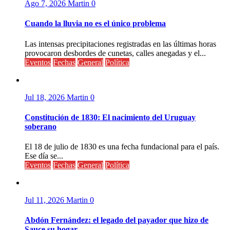
Ago 7, 2026
Martin
0
Cuando la lluvia no es el único problema
Las intensas precipitaciones registradas en las últimas horas
provocaron desbordes de cunetas, calles anegadas y el...
Eventos
Fechas
General
Política
Jul 18, 2026
Martin
0
Constitución de 1830: El nacimiento del Uruguay
soberano
El 18 de julio de 1830 es una fecha fundacional para el país.
Ese día se...
Eventos
Fechas
General
Política
Jul 11, 2026
Martin
0
Abdón Fernández: el legado del payador que hizo de
Sauce su hogar