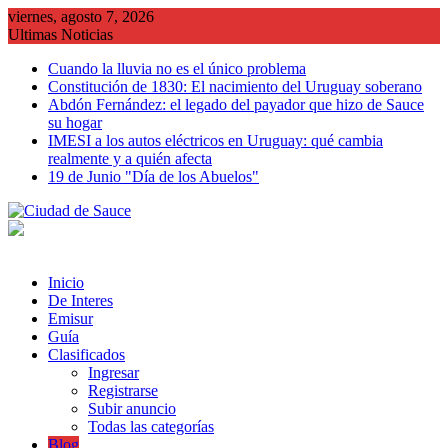
Saltar
viernes, agosto 7, 2026
al
Ultimas Noticias
contenido
Cuando la lluvia no es el único problema
Constitución de 1830: El nacimiento del Uruguay soberano
Abdón Fernández: el legado del payador que hizo de Sauce
su hogar
IMESI a los autos eléctricos en Uruguay: qué cambia
realmente y a quién afecta
19 de Junio "Día de los Abuelos"
Inicio
De Interes
Emisur
Guía
Clasificados
Ingresar
Registrarse
Subir anuncio
Todas las categorías
Blog