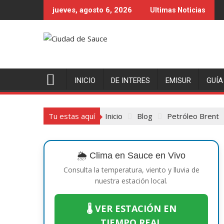
Saltar
jueves, agosto 6, 2026
Ultimas Noticias
al
contenido
INICIO
DE INTERES
EMISUR
GUÍA
Tu estas aquí
Inicio
Blog
Petróleo Brent
🌦️ Clima en Sauce en Vivo
Consulta la temperatura, viento y lluvia de
nuestra estación local.
🌡️ VER ESTACIÓN EN
TIEMPO REAL