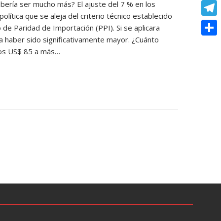
o
e
ería ser mucho más? El ajuste del 7 % en los
e
C
e
t
olítica que se aleja del criterio técnico establecido
k
s
r
o
r
T
 de Paridad de Importación (PPI). Si se aplicara
s
s
p
a haber sido significativamente mayor. ¿Cuánto
e
e
A
C
e
nos US$ 85 a más…
y
s
l
p
o
n
L
t
e
p
m
g
i
g
p
e
n
r
a
r
k
a
r
m
t
i
r