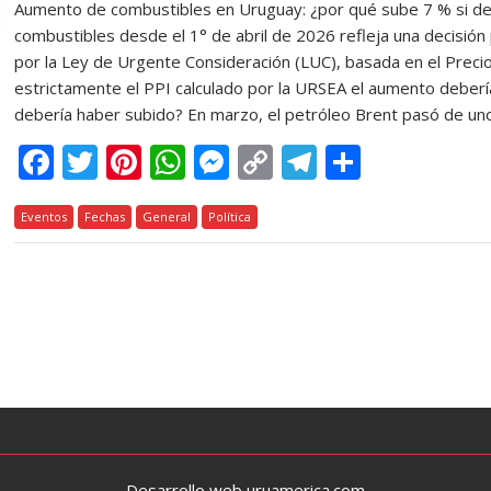
Aumento de combustibles en Uruguay: ¿por qué sube 7 % si deb
combustibles desde el 1° de abril de 2026 refleja una decisión p
por la Ley de Urgente Consideración (LUC), basada en el Precio
estrictamente el PPI calculado por la URSEA el aumento deberí
debería haber subido? En marzo, el petróleo Brent pasó de u
F
T
Pi
W
M
C
T
C
ac
w
nt
h
e
o
el
o
Eventos
e
Fechas
itt
er
General
at
Política
ss
p
e
m
b
er
e
s
e
y
gr
p
o
st
A
n
Li
a
ar
o
p
g
n
m
ti
k
p
er
k
r
Desarrollo web uruamerica.com