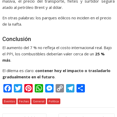
masiva, el precio del transporte, fletes y surtidor seguirá
atado al petróleo Brent y al dólar.
En otras palabras: los parques eólicos no inciden en el precio
de la nafta.
Conclusión
El aumento del 7 % no refleja el costo internacional real. Bajo
el PPI, los combustibles deberían valer cerca de un
25 %
más
.
El dilema es claro:
contener hoy el impacto o trasladarlo
gradualmente en el futuro
.
F
T
Pi
W
M
C
T
C
ac
w
nt
h
e
o
el
o
Eventos
e
Fechas
itt
er
General
at
Política
ss
p
e
m
b
er
e
s
e
y
gr
p
Navegación