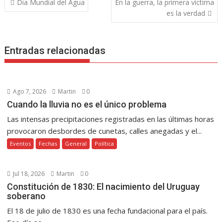
Dia Mundial del Agua
En la guerra, la primera víctima
o
st
A
n
Li
a
ar
de
es la verdad
o
p
g
n
m
ti
entradas
k
p
er
k
r
Entradas relacionadas
Ago 7, 2026
Martin
0
Cuando la lluvia no es el único problema
Las intensas precipitaciones registradas en las últimas horas
provocaron desbordes de cunetas, calles anegadas y el...
Eventos
Fechas
General
Política
Jul 18, 2026
Martin
0
Constitución de 1830: El nacimiento del Uruguay
soberano
El 18 de julio de 1830 es una fecha fundacional para el país.