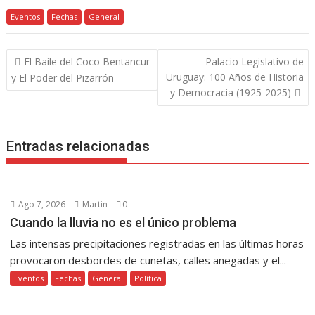
ac
w
nt
h
e
o
el
o
Eventos
e
Fechas
itt
er
General
at
ss
p
e
m
b
er
e
s
e
y
gr
p
Navegación
El Baile del Coco Bentancur
Palacio Legislativo de
o
st
A
n
Li
a
ar
de
Uruguay: 100 Años de Historia
y El Poder del Pizarrón
o
p
g
n
m
ti
entradas
y Democracia (1925-2025)
k
p
er
k
r
Entradas relacionadas
Ago 7, 2026
Martin
0
Cuando la lluvia no es el único problema
Las intensas precipitaciones registradas en las últimas horas
provocaron desbordes de cunetas, calles anegadas y el...
Eventos
Fechas
General
Política