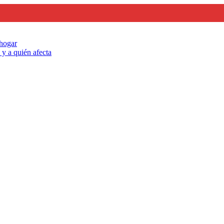
 hogar
y a quién afecta