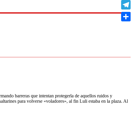
Copy
Link
Teleg
Compa
ormando barreras que intentan protegerla de aquellos ruidos y
tarines para volverse «voladores», al fin Luli estaba en la plaza. Al