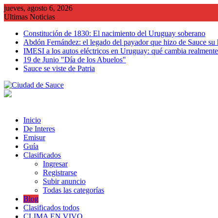
Saltar
jueves, agosto 6, 2026
al
Ultimas Noticias
contenido
Constitución de 1830: El nacimiento del Uruguay soberano
Abdón Fernández: el legado del payador que hizo de Sauce su
IMESI a los autos eléctricos en Uruguay: qué cambia realmente 
19 de Junio "Día de los Abuelos"
Sauce se viste de Patria
Inicio
De Interes
Emisur
Guía
Clasificados
Ingresar
Registrarse
Subir anuncio
Todas las categorías
Blog
Clasificados todos
CLIMA EN VIVO