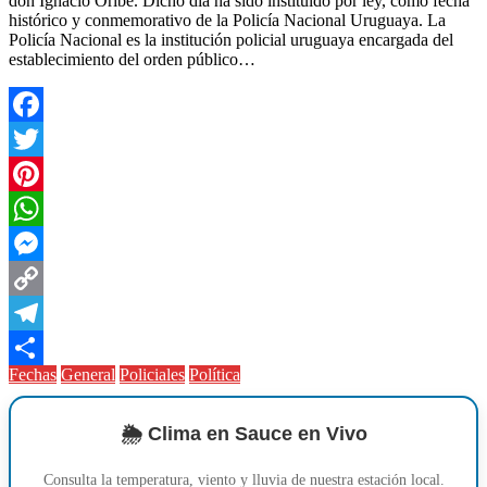
don Ignacio Oribe. Dicho día ha sido instituido por ley, como fecha
histórico y conmemorativo de la Policía Nacional Uruguaya. La
Policía Nacional es la institución policial uruguaya​ encargada del
establecimiento del orden público…
Facebook
Twitter
Pinterest
WhatsApp
Messenger
Copy
Link
Telegram
Fechas
General
Policiales
Política
Compartir
🌦️ Clima en Sauce en Vivo
Consulta la temperatura, viento y lluvia de nuestra estación local.