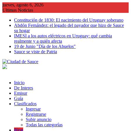
Saltar
jueves, agosto 6, 2026
al
Ultimas Noticias
contenido
Constitución de 1830: El nacimiento del Uruguay soberano
Abdón Fernández: el legado del payador que hizo de Sauce
su hogar
IMESI a los autos eléctricos en Uruguay: qué cambia
realmente y a quién afecta
19 de Junio "Día de los Abuelos"
Sauce se viste de Patria
Inicio
De Interes
Emisur
Guía
Clasificados
Ingresar
Registrarse
Subir anuncio
Todas las categorías
Blog