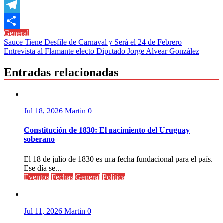
Copy
Link
Telegram
General
Compartir
Navegación
Sauce Tiene Desfile de Carnaval y Será el 24 de Febrero
Entrevista al Flamante electo Diputado Jorge Alvear González
de
entradas
Entradas relacionadas
Jul 18, 2026
Martin
0
Constitución de 1830: El nacimiento del Uruguay
soberano
El 18 de julio de 1830 es una fecha fundacional para el país.
Ese día se...
Eventos
Fechas
General
Política
Jul 11, 2026
Martin
0