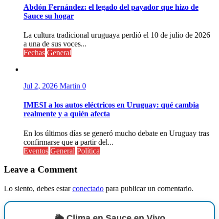
Abdón Fernández: el legado del payador que hizo de
Sauce su hogar
La cultura tradicional uruguaya perdió el 10 de julio de 2026
a una de sus voces...
Fechas
General
Jul 2, 2026
Martin
0
IMESI a los autos eléctricos en Uruguay: qué cambia
realmente y a quién afecta
En los últimos días se generó mucho debate en Uruguay tras
confirmarse que a partir del...
Eventos
General
Política
Leave a Comment
Lo siento, debes estar
conectado
para publicar un comentario.
🌦️ Clima en Sauce en Vivo