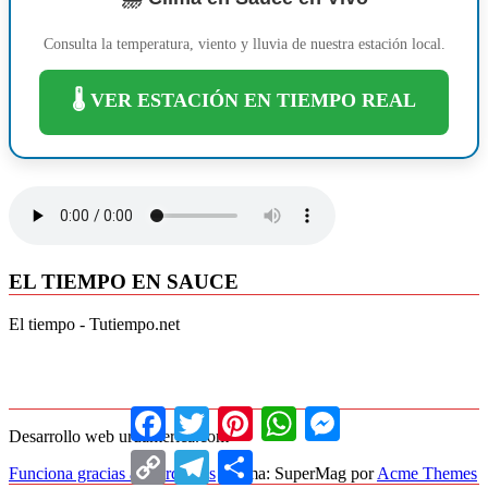
Consulta la temperatura, viento y lluvia de nuestra estación local.
🌡️ VER ESTACIÓN EN TIEMPO REAL
EL TIEMPO EN SAUCE
El tiempo - Tutiempo.net
Facebook
Twitter
Pinterest
WhatsApp
Messenger
Desarrollo web uruamerica.com
Copy
Telegram
Compartir
Funciona gracias a WordPress
|
Tema: SuperMag por
Acme Themes
Link