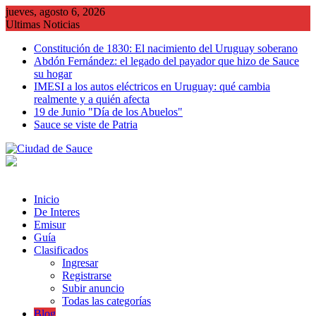
Saltar
jueves, agosto 6, 2026
al
Ultimas Noticias
contenido
Constitución de 1830: El nacimiento del Uruguay soberano
Abdón Fernández: el legado del payador que hizo de Sauce
su hogar
IMESI a los autos eléctricos en Uruguay: qué cambia
realmente y a quién afecta
19 de Junio "Día de los Abuelos"
Sauce se viste de Patria
Inicio
De Interes
Emisur
Guía
Clasificados
Ingresar
Registrarse
Subir anuncio
Todas las categorías
Blog