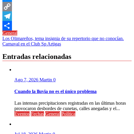
Messenger
Copy
Link
Telegram
General
Compartir
Navegación
Los Olimareños, tema insignia de su repertorio que no conocían.
Carnaval en el Club Sp Artigas
de
entradas
Entradas relacionadas
Ago 7, 2026
Martin
0
Cuando la lluvia no es el único problema
Las intensas precipitaciones registradas en las últimas horas
provocaron desbordes de cunetas, calles anegadas y el...
Eventos
Fechas
General
Política