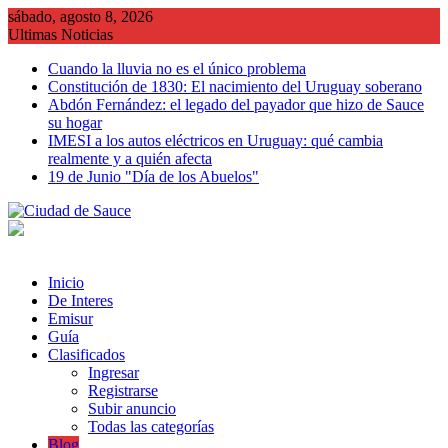
Saltar
sábado, agosto 8, 2026
al
Ultimas Noticias
contenido
Cuando la lluvia no es el único problema
Constitución de 1830: El nacimiento del Uruguay soberano
Abdón Fernández: el legado del payador que hizo de Sauce
su hogar
IMESI a los autos eléctricos en Uruguay: qué cambia
realmente y a quién afecta
19 de Junio "Día de los Abuelos"
Inicio
De Interes
Emisur
Guía
Clasificados
Ingresar
Registrarse
Subir anuncio
Todas las categorías
Blog