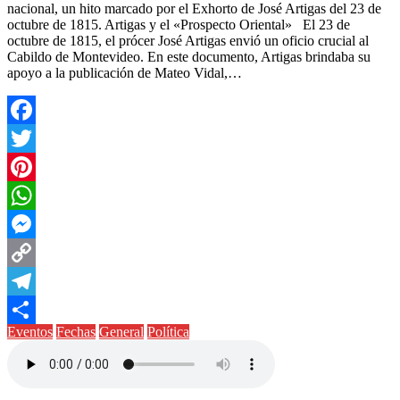
nacional, un hito marcado por el Exhorto de José Artigas del 23 de
octubre de 1815. Artigas y el «Prospecto Oriental» El 23 de
octubre de 1815, el prócer José Artigas envió un oficio crucial al
Cabildo de Montevideo. En este documento, Artigas brindaba su
apoyo a la publicación de Mateo Vidal,…
Facebook
Twitter
Pinterest
WhatsApp
Messenger
Copy
Link
Telegram
Eventos
Fechas
General
Política
Compartir