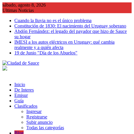
Saltar
sábado, agosto 8, 2026
al
Ultimas Noticias
contenido
Cuando la lluvia no es el único problema
Constitución de 1830: El nacimiento del Uruguay soberano
Abdón Fernández: el legado del payador que hizo de Sauce
su hogar
IMESI a los autos eléctricos en Uruguay: qué cambia
realmente y a quién afecta
19 de Junio "Día de los Abuelos"
Inicio
De Interes
Emisur
Guía
Clasificados
Ingresar
Registrarse
Subir anuncio
Todas las categorías
Blog