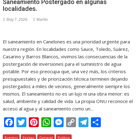
Saneamiento Postergado en algunas
localidades.
May 7, 2026
Martin
El saneamiento en Canelones es una prioridad urgente para
nuestra región. En localidades como Sauce, Toledo, Suárez,
Casarino y Barros Blancos, vivimos las consecuencias de la
postergación de inversiones para el suministro de agua
potable. Por eso preocupa que, una vez más, los criterios
presupuestales y de priorización técnica terminen dejando
postergados a miles de vecinos, generalmente siempre los
mismos. El saneamiento no es un lujo ni una obra menor: es
salud, ambiente y calidad de vida. La propia ONU reconoce el
acceso al agua y al saneamiento como un…
F
T
Pi
W
M
C
T
C
ac
w
nt
h
e
o
el
o
Eventos
Fechas
General
Política