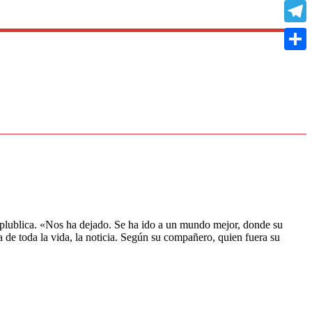
Copy
Link
Teleg
Compa
epplublica. «Nos ha dejado. Se ha ido a un mundo mejor, donde su
a de toda la vida, la noticia. Según su compañero, quien fuera su