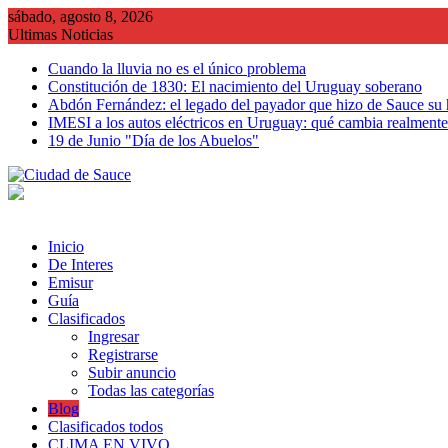
Saltar
sábado, agosto 8, 2026
al
Ultimas Noticias
contenido
Cuando la lluvia no es el único problema
Constitución de 1830: El nacimiento del Uruguay soberano
Abdón Fernández: el legado del payador que hizo de Sauce su
IMESI a los autos eléctricos en Uruguay: qué cambia realmente 
19 de Junio "Día de los Abuelos"
Inicio
De Interes
Emisur
Guía
Clasificados
Ingresar
Registrarse
Subir anuncio
Todas las categorías
Blog
Clasificados todos
CLIMA EN VIVO