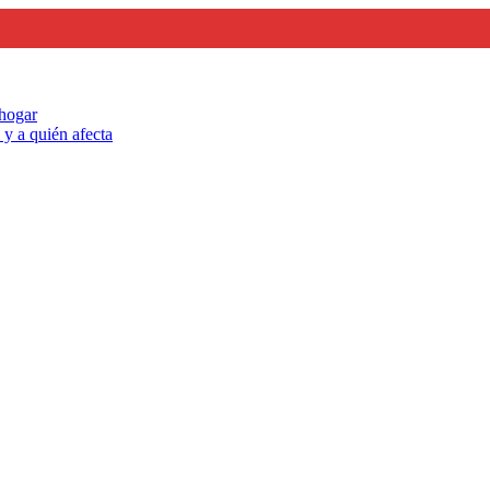
 hogar
y a quién afecta