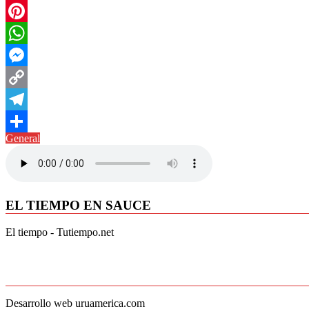
Twitter
Pinterest
WhatsApp
Messenger
Copy
Link
Telegram
General
Compartir
EL TIEMPO EN SAUCE
El tiempo - Tutiempo.net
Desarrollo web uruamerica.com