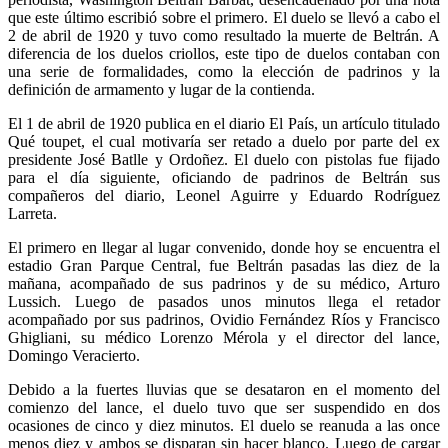
que este último escribió sobre el primero.​ El duelo se llevó a cabo el
2 de abril de 1920 y tuvo como resultado la muerte de Beltrán. A
diferencia de los duelos criollos, este tipo de duelos contaban con
una serie de formalidades, como la elección de padrinos y la
definición de armamento y lugar de la contienda.
El 1 de abril de 1920 publica en el diario El País, un artículo titulado
Qué toupet, el cual motivaría ser retado a duelo por parte del ex
presidente José Batlle y Ordoñez. El duelo con pistolas fue fijado
para el día siguiente, oficiando de padrinos de Beltrán sus
compañeros del diario, Leonel Aguirre y Eduardo Rodríguez
Larreta.
El primero en llegar al lugar convenido, donde hoy se encuentra el
estadio Gran Parque Central, fue Beltrán pasadas las diez de la
mañana, acompañado de sus padrinos y de su médico, Arturo
Lussich. Luego de pasados unos minutos llega el retador
acompañado por sus padrinos, Ovidio Fernández Ríos y Francisco
Ghigliani, su médico Lorenzo Mérola y el director del lance,
Domingo Veracierto.
Debido a la fuertes lluvias que se desataron en el momento del
comienzo del lance, el duelo tuvo que ser suspendido en dos
ocasiones de cinco y diez minutos. El duelo se reanuda a las once
menos diez y ambos se disparan sin hacer blanco. Luego de cargar