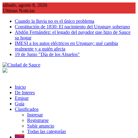
Saltar
sábado, agosto 8, 2026
al
Ultimas Noticias
contenido
Cuando la lluvia no es el único problema
Constitución de 1830: El nacimiento del Uruguay soberano
Abdón Fernández: el legado del payador que hizo de Sauce
su hogar
IMESI a los autos eléctricos en Uruguay: qué cambia
realmente y a quién afecta
19 de Junio "Día de los Abuelos"
Inicio
De Interes
Emisur
Guía
Clasificados
Ingresar
Registrarse
Subir anuncio
Todas las categorías
Blog