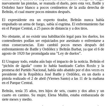
nuevamente las pistolas, se reanuda el duelo, pero esta vez, Batlle y
Ordoñez hace blanco a pocos centímetros de la axila derecha de
Beltrán, el cual muere pocos minutos después.
El expresidente era un experto tirador, Beltrán nunca había
empuñado un arma de fuego, sabía sí esgrima. El enfrentamiento fue
en el Parque Central, a 25 pasos de distancia y a dos tiros.
No obstante, al no existir una habilitación legal para los duelos, los
contendientes podían ser enjuiciados por asesinato o enfrentarse a
otras consecuencias. Esto cambió pocos meses después del
enfrentamiento de Batlle y Ordóñez y Beltrán Barbat, ya que el 6 de
agosto de 1920 fue promulgada una “Ley de duelos”.
El Uruguay todo, estaba aún bajo el impacto de la noticia. Beltrán el
“pichón de águila” como lo había bautizado Carlos Roxlo y la
promesa del Partido Nacional, había sido abatido por el dos veces ex
presidente de la República José Batlle y Ordóñez, en un duelo a
pistola realizado el 2 de abril (Viernes Santo) a las 11 de la mañana
en el Parque Central.
Beltrán, tenía 35 años, tres hijos de seis, cuatro y dos años y un
cuarto en camino. Su mujer, Elena Mullin, estaba embarazada de
siete meses y medio.