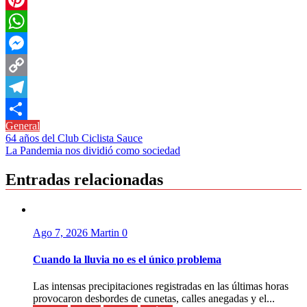
Pinterest
WhatsApp
Messenger
Copy
Link
Telegram
General
Compartir
Navegación
64 años del Club Ciclista Sauce
La Pandemia nos dividió como sociedad
de
entradas
Entradas relacionadas
Ago 7, 2026
Martin
0
Cuando la lluvia no es el único problema
Las intensas precipitaciones registradas en las últimas horas
provocaron desbordes de cunetas, calles anegadas y el...