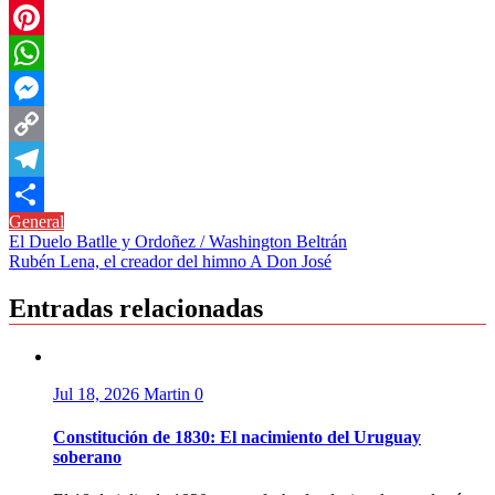
Twitter
Pinterest
WhatsApp
Messenger
Copy
Link
Telegram
General
Compartir
Navegación
El Duelo Batlle y Ordoñez / Washington Beltrán
Rubén Lena, el creador del himno A Don José
de
entradas
Entradas relacionadas
Jul 18, 2026
Martin
0
Constitución de 1830: El nacimiento del Uruguay
soberano