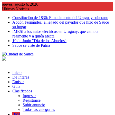
Saltar
jueves, agosto 6, 2026
al
Ultimas Noticias
contenido
Constitución de 1830: El nacimiento del Uruguay soberano
Abdón Fernández: el legado del payador que hizo de Sauce
su hogar
IMESI a los autos eléctricos en Uruguay: qué cambia
realmente y a quién afecta
19 de Junio "Día de los Abuelos"
Sauce se viste de Patria
Inicio
De Interes
Emisur
Guía
Clasificados
Ingresar
Registrarse
Subir anuncio
Todas las categorías
Blog