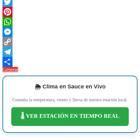
Facebook
Twitter
Pinterest
WhatsApp
Messenger
Copy
Link
Telegram
General
Compartir
🌦️ Clima en Sauce en Vivo
Consulta la temperatura, viento y lluvia de nuestra estación local.
🌡️ VER ESTACIÓN EN TIEMPO REAL