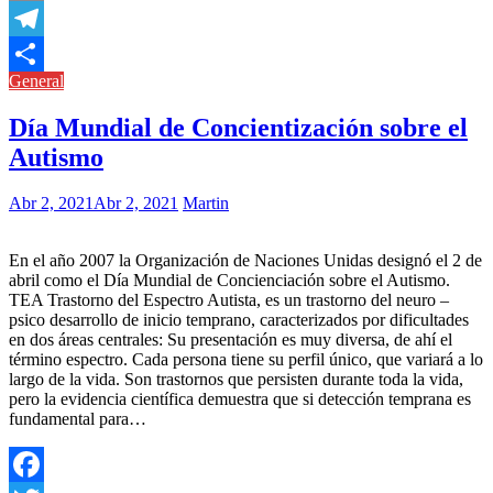
Copy
Link
Telegram
General
Compartir
Día Mundial de Concientización sobre el
Autismo
Abr 2, 2021
Abr 2, 2021
Martin
En el año 2007 la Organización de Naciones Unidas designó el 2 de
abril como el Día Mundial de Concienciación sobre el Autismo.
TEA Trastorno del Espectro Autista, es un trastorno del neuro –
psico desarrollo de inicio temprano, caracterizados por dificultades
en dos áreas centrales: Su presentación es muy diversa, de ahí el
término espectro. Cada persona tiene su perfil único, que variará a lo
largo de la vida. Son trastornos que persisten durante toda la vida,
pero la evidencia científica demuestra que si detección temprana es
fundamental para…