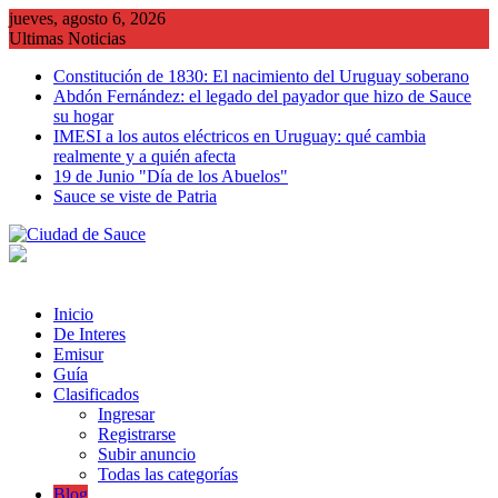
Saltar
jueves, agosto 6, 2026
al
Ultimas Noticias
contenido
Constitución de 1830: El nacimiento del Uruguay soberano
Abdón Fernández: el legado del payador que hizo de Sauce
su hogar
IMESI a los autos eléctricos en Uruguay: qué cambia
realmente y a quién afecta
19 de Junio "Día de los Abuelos"
Sauce se viste de Patria
Inicio
De Interes
Emisur
Guía
Clasificados
Ingresar
Registrarse
Subir anuncio
Todas las categorías
Blog