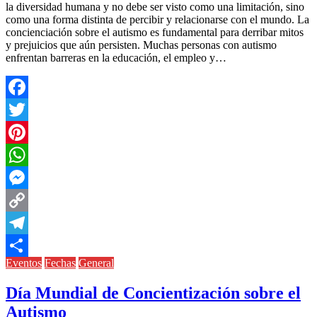
la diversidad humana y no debe ser visto como una limitación, sino
como una forma distinta de percibir y relacionarse con el mundo. La
concienciación sobre el autismo es fundamental para derribar mitos
y prejuicios que aún persisten. Muchas personas con autismo
enfrentan barreras en la educación, el empleo y…
Facebook
Twitter
Pinterest
WhatsApp
Messenger
Copy
Link
Telegram
Eventos
Fechas
General
Compartir
Día Mundial de Concientización sobre el
Autismo