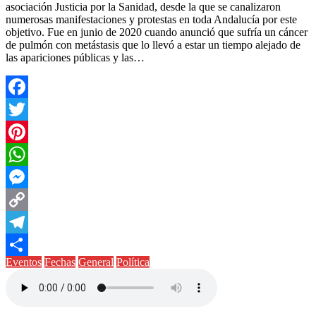
asociación Justicia por la Sanidad, desde la que se canalizaron
numerosas manifestaciones y protestas en toda Andalucía por este
objetivo. Fue en junio de 2020 cuando anunció que sufría un cáncer
de pulmón con metástasis que lo llevó a estar un tiempo alejado de
las apariciones públicas y las…
Facebook
Twitter
Pinterest
WhatsApp
Messenger
Copy
Link
Telegram
Eventos
Fechas
General
Política
Compartir