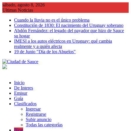
Saltar
sábado, agosto 8, 2026
al
Ultimas Noticias
contenido
Cuando la lluvia no es el único problema
Constitución de 1830: El nacimiento del Uruguay soberano
Abdón Fernández: el legado del payador que hizo de Sauce
su hogar
IMESI a los autos eléctricos en Uruguay: qué cambia
realmente y a quién afecta
19 de Junio "Día de los Abuelos"
Inicio
De Interes
Emisur
Guía
Clasificados
Ingresar
Registrarse
Subir anuncio
Todas las categorías
Blog