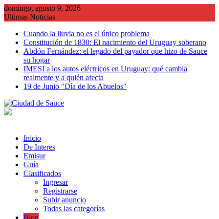
Saltar
domingo, agosto 9, 2026
al
Ultimas Noticias
contenido
Cuando la lluvia no es el único problema
Constitución de 1830: El nacimiento del Uruguay soberano
Abdón Fernández: el legado del payador que hizo de Sauce
su hogar
IMESI a los autos eléctricos en Uruguay: qué cambia
realmente y a quién afecta
19 de Junio "Día de los Abuelos"
Inicio
De Interes
Emisur
Guía
Clasificados
Ingresar
Registrarse
Subir anuncio
Todas las categorías
Blog