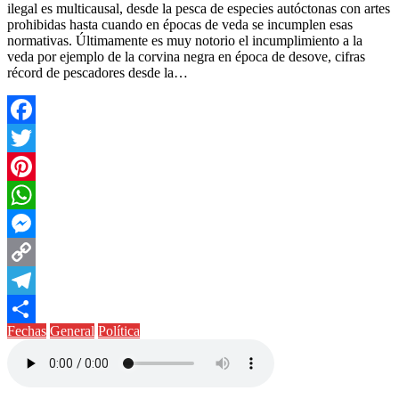
ilegal es multicausal, desde la pesca de especies autóctonas con artes
prohibidas hasta cuando en épocas de veda se incumplen esas
normativas. Últimamente es muy notorio el incumplimiento a la
veda por ejemplo de la corvina negra en época de desove, cifras
récord de pescadores desde la…
Facebook
Twitter
Pinterest
WhatsApp
Messenger
Copy
Link
Telegram
Fechas
General
Política
Compartir