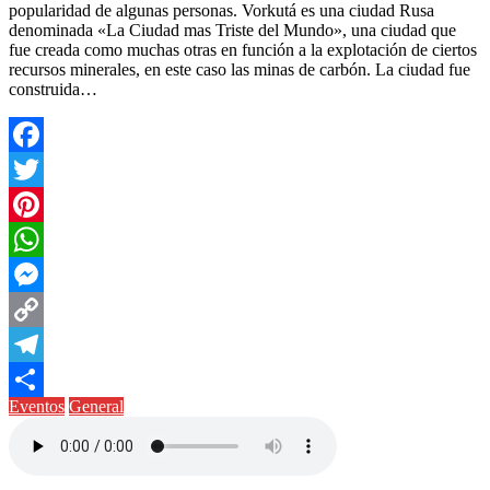
popularidad de algunas personas. Vorkutá es una ciudad Rusa
denominada «La Ciudad mas Triste del Mundo», una ciudad que
fue creada como muchas otras en función a la explotación de ciertos
recursos minerales, en este caso las minas de carbón. La ciudad fue
construida…
Facebook
Twitter
Pinterest
WhatsApp
Messenger
Copy
Link
Telegram
Eventos
General
Compartir