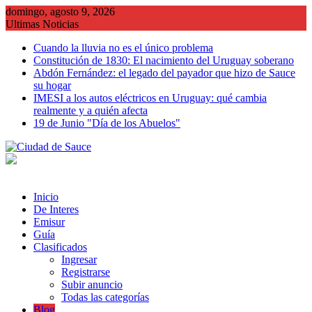
Saltar
domingo, agosto 9, 2026
al
Ultimas Noticias
contenido
Cuando la lluvia no es el único problema
Constitución de 1830: El nacimiento del Uruguay soberano
Abdón Fernández: el legado del payador que hizo de Sauce
su hogar
IMESI a los autos eléctricos en Uruguay: qué cambia
realmente y a quién afecta
19 de Junio "Día de los Abuelos"
Inicio
De Interes
Emisur
Guía
Clasificados
Ingresar
Registrarse
Subir anuncio
Todas las categorías
Blog