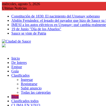
Saltar
miércoles, agosto 5, 2026
al
Ultimas Noticias
contenido
Constitución de 1830: El nacimiento del Uruguay soberano
Abdón Fernández: el legado del payador que hizo de Sauce su
IMESI a los autos eléctricos en Uruguay: qué cambia realmente 
19 de Junio "Día de los Abuelos"
Sauce se viste de Patria
Inicio
De Interes
Emisur
Guía
Clasificados
Ingresar
Registrarse
Subir anuncio
Todas las categorías
Blog
Clasificados todos
CLIMA EN VIVO