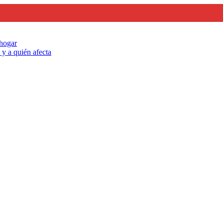
 hogar
y a quién afecta