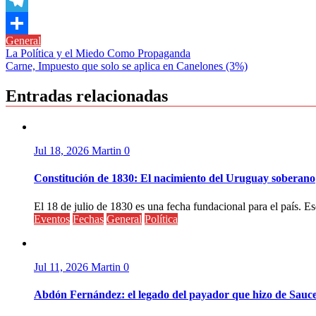
Copy
Link
Telegram
General
Compartir
Navegación
La Política y el Miedo Como Propaganda
Carne, Impuesto que solo se aplica en Canelones (3%)
de
entradas
Entradas relacionadas
Jul 18, 2026
Martin
0
Constitución de 1830: El nacimiento del Uruguay soberano
El 18 de julio de 1830 es una fecha fundacional para el país. Ese
Eventos
Fechas
General
Política
Jul 11, 2026
Martin
0
Abdón Fernández: el legado del payador que hizo de Sauc