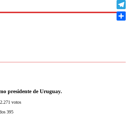
Copy
Link
Teleg
Compa
omo presidente de Uruguay.
2.271 votos
dos 395