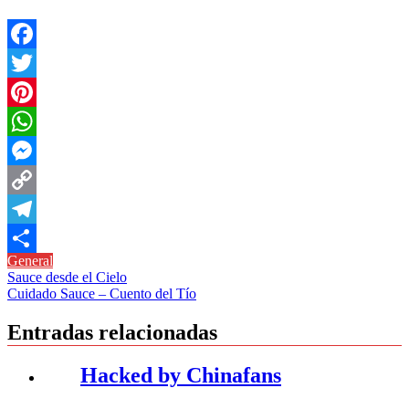
Facebook
Twitter
Pinterest
WhatsApp
Messenger
Copy
Link
Telegram
General
Compartir
Navegación
Sauce desde el Cielo
Cuidado Sauce – Cuento del Tío
de
entradas
Entradas relacionadas
Hacked by Chinafans