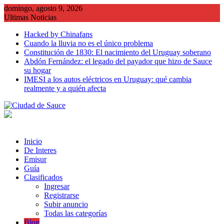
Saltar
domingo, agosto 9, 2026
al
Ultimas Noticias
contenido
Hacked by Chinafans
Cuando la lluvia no es el único problema
Constitución de 1830: El nacimiento del Uruguay soberano
Abdón Fernández: el legado del payador que hizo de Sauce
su hogar
IMESI a los autos eléctricos en Uruguay: qué cambia
realmente y a quién afecta
Inicio
De Interes
Emisur
Guía
Clasificados
Ingresar
Registrarse
Subir anuncio
Todas las categorías
Blog