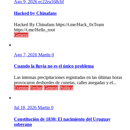
Ago 9, 2026
ec22ea168cbf
Hacked by Chinafans
Hacked By Chinafans https://t.me/Hack_0xTeam
https://t.me/Hello_root
General
Ago 7, 2026
Martin
0
Cuando la lluvia no es el único problema
Las intensas precipitaciones registradas en las últimas horas
provocaron desbordes de cunetas, calles anegadas y el...
Eventos
Fechas
General
Política
Jul 18, 2026
Martin
0
Constitución de 1830: El nacimiento del Uruguay
soberano