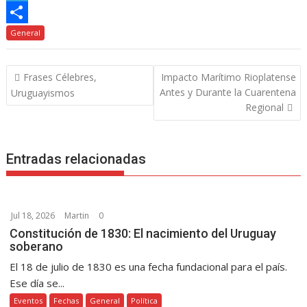
o
e
e
t
s
o
T
k
r
r
s
s
p
e
C
General
e
A
e
y
l
o
Navegación
Frases Célebres,
Impacto Marítimo Rioplatense
s
p
n
L
e
m
de
Antes y Durante la Cuarentena
Uruguayismos
t
p
g
i
g
p
entradas
Regional
e
n
r
a
r
k
a
r
Entradas relacionadas
m
t
i
r
Jul 18, 2026
Martin
0
Constitución de 1830: El nacimiento del Uruguay
soberano
El 18 de julio de 1830 es una fecha fundacional para el país.
Ese día se...
Eventos
Fechas
General
Política