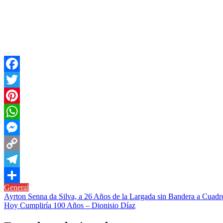
Facebook
Twitter
Pinterest
WhatsApp
Messenger
Copy
Link
Telegram
General
Compartir
Navegación
Ayrton Senna da Silva, a 26 Años de la Largada sin Bandera a Cuadr
Hoy Cumpliría 100 Años – Dionisio Díaz
de