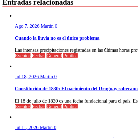
entradas
Entradas relacionadas
Ago 7, 2026
Martin
0
Cuando la lluvia no es el único problema
Las intensas precipitaciones registradas en las últimas horas pr
Eventos
Fechas
General
Política
Jul 18, 2026
Martin
0
Constitución de 1830: El nacimiento del Uruguay soberano
El 18 de julio de 1830 es una fecha fundacional para el país. Ese
Eventos
Fechas
General
Política
Jul 11, 2026
Martin
0