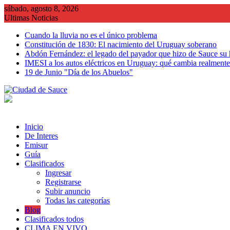
Saltar
sábado, agosto 8, 2026
al
Ultimas Noticias
contenido
Cuando la lluvia no es el único problema
Constitución de 1830: El nacimiento del Uruguay soberano
Abdón Fernández: el legado del payador que hizo de Sauce su
IMESI a los autos eléctricos en Uruguay: qué cambia realmente 
19 de Junio "Día de los Abuelos"
Inicio
De Interes
Emisur
Guía
Clasificados
Ingresar
Registrarse
Subir anuncio
Todas las categorías
Blog
Clasificados todos
CLIMA EN VIVO