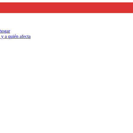
 hogar
y a quién afecta