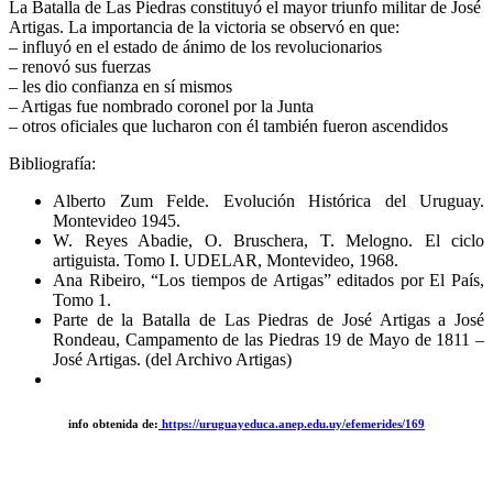
La Batalla de Las Piedras constituyó el mayor triunfo militar de José
Artigas. La importancia de la victoria se observó en que:
– influyó en el estado de ánimo de los revolucionarios
– renovó sus fuerzas
– les dio confianza en sí mismos
– Artigas fue nombrado coronel por la Junta
– otros oficiales que lucharon con él también fueron ascendidos
Bibliografía:
Alberto Zum Felde. Evolución Histórica del Uruguay.
Montevideo 1945.
W. Reyes Abadie, O. Bruschera, T. Melogno. El ciclo
artiguista. Tomo I. UDELAR, Montevideo, 1968.
Ana Ribeiro, “Los tiempos de Artigas” editados por El País,
Tomo 1.
Parte de la Batalla de Las Piedras de José Artigas a José
Rondeau, Campamento de las Piedras 19 de Mayo de 1811 –
José Artigas. (del Archivo Artigas)
info obtenida de:
https://uruguayeduca.anep.edu.uy/efemerides/169