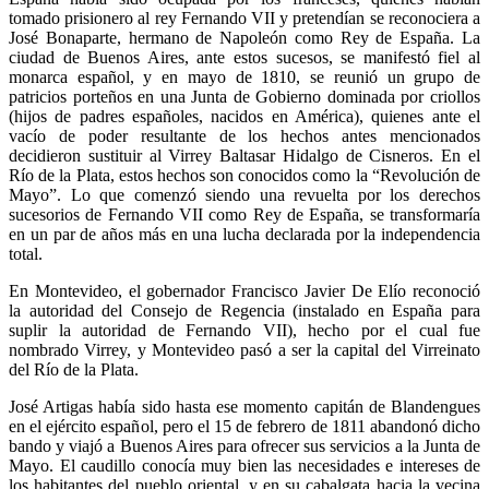
tomado prisionero al rey Fernando VII y pretendían se reconociera a
José Bonaparte, hermano de Napoleón como Rey de España. La
ciudad de Buenos Aires, ante estos sucesos, se manifestó fiel al
monarca español, y en mayo de 1810, se reunió un grupo de
patricios porteños en una Junta de Gobierno dominada por criollos
(hijos de padres españoles, nacidos en América), quienes ante el
vacío de poder resultante de los hechos antes mencionados
decidieron sustituir al Virrey Baltasar Hidalgo de Cisneros. En el
Río de la Plata, estos hechos son conocidos como la “Revolución de
Mayo”. Lo que comenzó siendo una revuelta por los derechos
sucesorios de Fernando VII como Rey de España, se transformaría
en un par de años más en una lucha declarada por la independencia
total.
En Montevideo, el gobernador Francisco Javier De Elío reconoció
la autoridad del Consejo de Regencia (instalado en España para
suplir la autoridad de Fernando VII), hecho por el cual fue
nombrado Virrey, y Montevideo pasó a ser la capital del Virreinato
del Río de la Plata.
José Artigas había sido hasta ese momento capitán de Blandengues
en el ejército español, pero el 15 de febrero de 1811 abandonó dicho
bando y viajó a Buenos Aires para ofrecer sus servicios a la Junta de
Mayo. El caudillo conocía muy bien las necesidades e intereses de
los habitantes del pueblo oriental, y en su cabalgata hacia la vecina