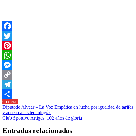
Facebook
Twitter
Pinterest
WhatsApp
Messenger
Copy
Link
Telegram
General
Compartir
Navegación
Diputado Alvear – La Voz Empática en lucha por igualdad de tarifas
y acceso a las tecnologías
de
Club Sportivo Artigas, 102 años de gloria
entradas
Entradas relacionadas