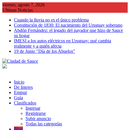
Saltar
viernes, agosto 7, 2026
al
Ultimas Noticias
contenido
Cuando la lluvia no es el único problema
Constitución de 1830: El nacimiento del Uruguay soberano
Abdón Fernández: el legado del payador que hizo de Sauce
su hogar
IMESI a los autos eléctricos en Uruguay: qué cambia
realmente y a quién afecta
19 de Junio "Día de los Abuelos"
Inicio
De Interes
Emisur
Guía
Clasificados
Ingresar
Registrarse
Subir anuncio
Todas las categorías
Blog