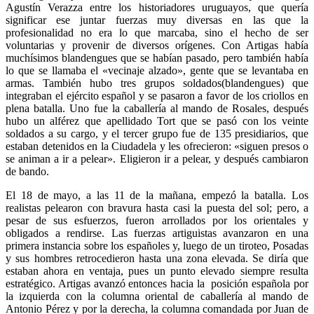
Agustín Verazza entre los historiadores uruguayos, que quería
significar ese juntar fuerzas muy diversas en las que la
profesionalidad no era lo que marcaba, sino el hecho de ser
voluntarias y provenir de diversos orígenes. Con Artigas había
muchísimos blandengues que se habían pasado, pero también había
lo que se llamaba el «vecinaje alzado», gente que se levantaba en
armas. También hubo tres grupos soldados(blandengues) que
integraban el ejército español y se pasaron a favor de los criollos en
plena batalla. Uno fue la caballería al mando de Rosales, después
hubo un alférez que apellidado Tort que se pasó con los veinte
soldados a su cargo, y el tercer grupo fue de 135 presidiarios, que
estaban detenidos en la Ciudadela y les ofrecieron: «siguen presos o
se animan a ir a pelear». Eligieron ir a pelear, y después cambiaron
de bando.
El 18 de mayo, a las 11 de la mañana, empezó la batalla. Los
realistas pelearon con bravura hasta casi la puesta del sol; pero, a
pesar de sus esfuerzos, fueron arrollados por los orientales y
obligados a rendirse. Las fuerzas artiguistas avanzaron en una
primera instancia sobre los españoles y, luego de un tiroteo, Posadas
y sus hombres retrocedieron hasta una zona elevada. Se diría que
estaban ahora en ventaja, pues un punto elevado siempre resulta
estratégico. Artigas avanzó entonces hacia la posición española por
la izquierda con la columna oriental de caballería al mando de
Antonio Pérez y por la derecha, la columna comandada por Juan de