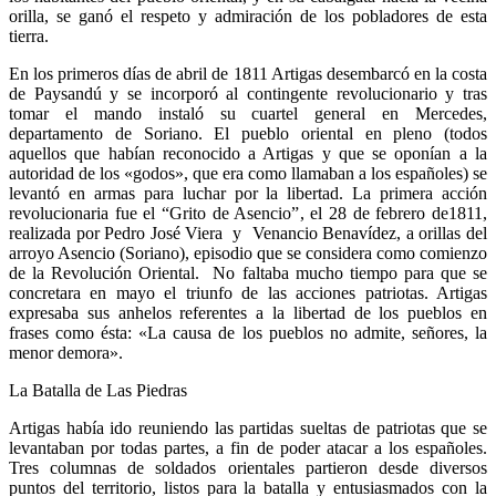
orilla, se ganó el respeto y admiración de los pobladores de esta
tierra.
En los primeros días de abril de 1811 Artigas desembarcó en la costa
de Paysandú y se incorporó al contingente revolucionario y tras
tomar el mando instaló su cuartel general en Mercedes,
departamento de Soriano. El pueblo oriental en pleno (todos
aquellos que habían reconocido a Artigas y que se oponían a la
autoridad de los «godos», que era como llamaban a los españoles) se
levantó en armas para luchar por la libertad. La primera acción
revolucionaria fue el “Grito de Asencio”, el 28 de febrero de1811,
realizada por Pedro José Viera y Venancio Benavídez, a orillas del
arroyo Asencio (Soriano), episodio que se considera como comienzo
de la Revolución Oriental. No faltaba mucho tiempo para que se
concretara en mayo el triunfo de las acciones patriotas. Artigas
expresaba sus anhelos referentes a la libertad de los pueblos en
frases como ésta: «La causa de los pueblos no admite, señores, la
menor demora».
La Batalla de Las Piedras
Artigas había ido reuniendo las partidas sueltas de patriotas que se
levantaban por todas partes, a fin de poder atacar a los españoles.
Tres columnas de soldados orientales partieron desde diversos
puntos del territorio, listos para la batalla y entusiasmados con la