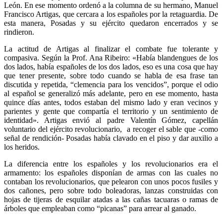
León. En ese momento ordenó a la columna de su hermano, Manuel
Francisco Artigas, que cercara a los españoles por la retaguardia. De
esta manera, Posadas y su ejército quedaron encerrados y se
rindieron.
La actitud de Artigas al finalizar el combate fue tolerante y
compasiva. Según la Prof. Ana Ribeiro: «Había blandengues de los
dos lados, había españoles de los dos lados, eso es una cosa que hay
que tener presente, sobre todo cuando se habla de esa frase tan
discutida y repetida, “clemencia para los vencidos”, porque el odio
al español se generalizó más adelante, pero en ese momento, hasta
quince días antes, todos estaban del mismo lado y eran vecinos y
parientes y gente que compartía el territorio y un sentimiento de
identidad». Artigas envió al padre Valentín Gómez, capellán
voluntario del ejército revolucionario, a recoger el sable que -como
señal de rendición- Posadas había clavado en el piso y dar auxilio a
los heridos.
La diferencia entre los españoles y los revolucionarios era el
armamento: los españoles disponían de armas con las cuales no
contaban los revolucionarios, que pelearon con unos pocos fusiles y
dos cañones, pero sobre todo boleadoras, lanzas construidas con
hojas de tijeras de esquilar atadas a las cañas tacuaras o ramas de
árboles que empleaban como “picanas” para arrear al ganado.