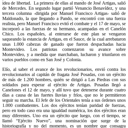
idea de libertad. La primera de ellas al mando de José Artigas, salió
de Mercedes. En segundo lugar partió Venancio Benavídez, y una
tercera columna -dirigida por Manuel Francisco Artigas- salió de
Maldonado, la que llegando a Pando, se encontró con una fuerza
realista, pero Manuel Francisco evitó el combate y el 17 de mayo, se
incorporó a las fuerzas de su hermano, acampadas en el Canelón
Chico. Los españoles, al enterarse de este plan se vengaron
saqueando la estancia de Artigas, en el Sauce, de la cual arrebataron
unas 1.000 cabezas de ganado que fueron despachadas hacia
Montevideo. Los patriotas comenzaron su avance sobre
Montevideo, y a medida que marchaban, lucharon y triunfaron en
varios pueblos como en San José y Colonia.
Elío, al saber el avance de los revolucionarios, envió contra los
revolucionarios al capitán de fragata José Posadas, con un ejército
de más de 1.200 hombres, quién se dirigió a Las Piedras con sus
soldados para esperar al ejército de Artigas. Posadas llegó a
Canelones el 12 de mayo, y allí tuvo que detenerse durante cuatro
días a causa de las fuertes lluvias y fríos, que no le permitieron
seguir su marcha. El Jefe de los Orientales tenía a sus órdenes unos
1.000 combatientes. Los dos ejércitos tenían paridad de fuerzas,
pero en todo caso era una igualdad numérica, los dos ejércitos eran
muy diferentes. Uno era un ejército que luego, con el tiempo, se
llamó “Ejército Nuevo”, una nominación que surge de la
historiografía y no del momento, es un nombre que consagra