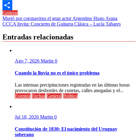
Link
Telegram
General
Compartir
Navegación
Murió por coronavirus el gran actor Argentino Hugo Arana
CCCA Invita: Concierto de Guitarra Clásica – Lucía Tabares
de
entradas
Entradas relacionadas
Ago 7, 2026
Martin
0
Cuando la lluvia no es el único problema
Las intensas precipitaciones registradas en las últimas horas
provocaron desbordes de cunetas, calles anegadas y el...
Eventos
Fechas
General
Política
Jul 18, 2026
Martin
0
Constitución de 1830: El nacimiento del Uruguay
soberano