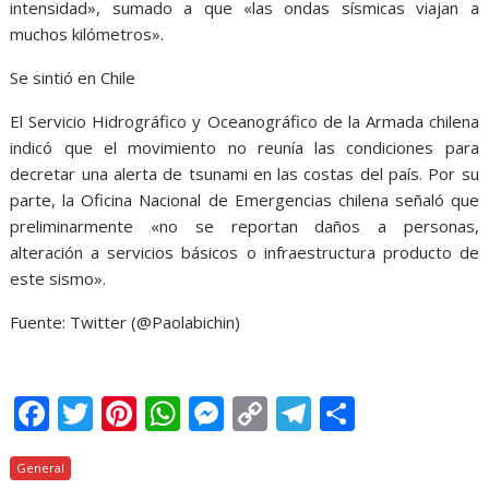
intensidad», sumado a que «las ondas sísmicas viajan a
muchos kilómetros».
Se sintió en Chile
El Servicio Hidrográfico y Oceanográfico de la Armada chilena
indicó que el movimiento no reunía las condiciones para
decretar una alerta de tsunami en las costas del país. Por su
parte, la Oficina Nacional de Emergencias chilena señaló que
preliminarmente «no se reportan daños a personas,
alteración a servicios básicos o infraestructura producto de
este sismo».
Fuente: Twitter (@Paolabichin)
F
T
Pi
W
M
C
T
C
ac
w
nt
h
e
o
el
o
General
e
itt
er
at
ss
p
e
m