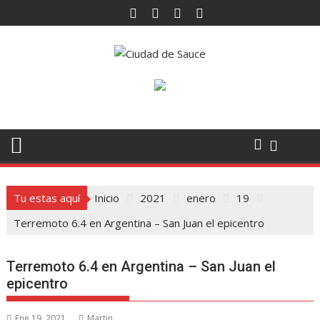
Saltar
al
contenido
Tu estas aquí
Inicio
2021
enero
19
Terremoto 6.4 en Argentina – San Juan el epicentro
Terremoto 6.4 en Argentina – San Juan el
epicentro
Ene 19, 2021
Martin