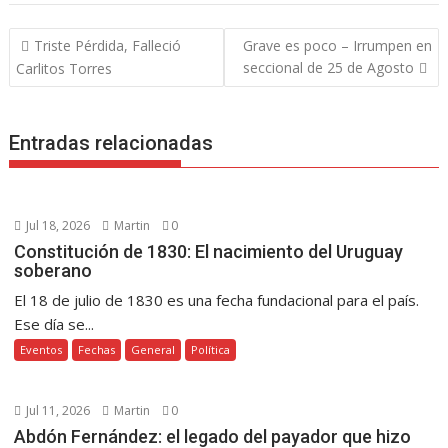
b
er
e
s
e
y
gr
p
Navegación
Triste Pérdida, Falleció
Grave es poco – Irrumpen en
o
st
A
n
Li
a
ar
de
seccional de 25 de Agosto
Carlitos Torres
o
p
g
n
m
ti
entradas
k
p
er
k
r
Entradas relacionadas
Jul 18, 2026
Martin
0
Constitución de 1830: El nacimiento del Uruguay
soberano
El 18 de julio de 1830 es una fecha fundacional para el país.
Ese día se...
Eventos
Fechas
General
Política
Jul 11, 2026
Martin
0
Abdón Fernández: el legado del payador que hizo