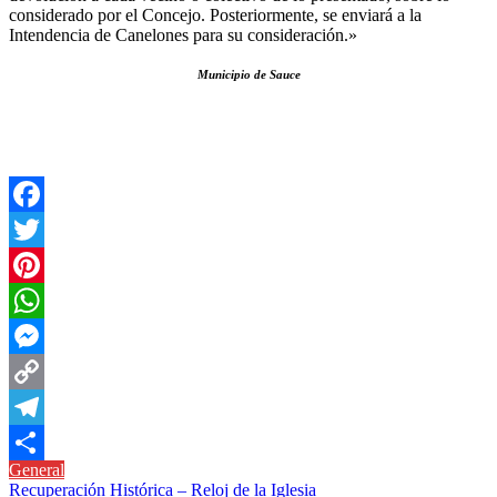
considerado por el Concejo. Posteriormente, se enviará a la
Intendencia de Canelones para su consideración.»
Municipio de Sauce
Facebook
Twitter
Pinterest
WhatsApp
Messenger
Copy
Link
Telegram
General
Compartir
Navegación
Recuperación Histórica – Reloj de la Iglesia