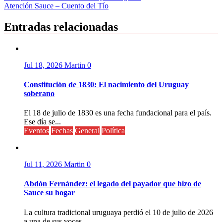
Atención Sauce – Cuento del Tío
de
entradas
Entradas relacionadas
Jul 18, 2026
Martin
0
Constitución de 1830: El nacimiento del Uruguay
soberano
El 18 de julio de 1830 es una fecha fundacional para el país.
Ese día se...
Eventos
Fechas
General
Política
Jul 11, 2026
Martin
0
Abdón Fernández: el legado del payador que hizo de
Sauce su hogar
La cultura tradicional uruguaya perdió el 10 de julio de 2026
a una de sus voces...