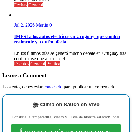
Fechas
General
Jul 2, 2026
Martin
0
IMESI a los autos eléctricos en Uruguay: qué cambia
realmente y a quién afecta
En los últimos días se generó mucho debate en Uruguay tras
confirmarse que a partir del...
Eventos
General
Política
Leave a Comment
Lo siento, debes estar
conectado
para publicar un comentario.
🌦️ Clima en Sauce en Vivo
Consulta la temperatura, viento y lluvia de nuestra estación local.