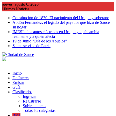
Saltar
jueves, agosto 6, 2026
al
Ultimas Noticias
contenido
Constitución de 1830: El nacimiento del Uruguay soberano
Abdón Fernández: el legado del payador que hizo de Sauce
su hogar
IMESI a los autos eléctricos en Uruguay: qué cambia
realmente y a quién afecta
19 de Junio "Día de los Abuelos"
Sauce se viste de Patria
Inicio
De Interes
Emisur
Guía
Clasificados
Ingresar
Registrarse
Subir anuncio
Todas las categorías
Blog