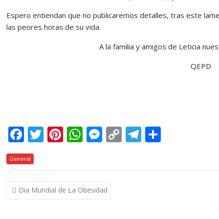
Espero entiendan que no publicaremos detalles, tras este lam
las peores horas de su vida.
A la familia y amigos de Leticia nu
QEPD
F
T
Pi
W
M
C
T
C
ac
w
nt
h
e
o
el
o
General
e
itt
er
at
ss
p
e
m
b
er
e
s
e
y
gr
p
Navegación
Dia Mundial de La Obesidad
o
st
A
n
Li
a
ar
de
o
p
g
n
m
ti
entradas