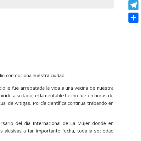
o
e
e
C
e
t
k
s
r
o
r
T
s
s
p
e
e
A
C
e
y
s
l
p
o
n
L
t
e
p
m
g
i
g
p
e
n
r
a
r
k
dio conmociona nuestra ciudad.
a
r
m
o le fue arrebatada la vida a una vecina de nuestra
t
icido a su lado, el lamentable hecho fue en horas de
i
al de Artigas. Policía científica continua trabando en
r
ario del día Internacional de La Mujer donde en
s alusivas a tan importante fecha, toda la sociedad