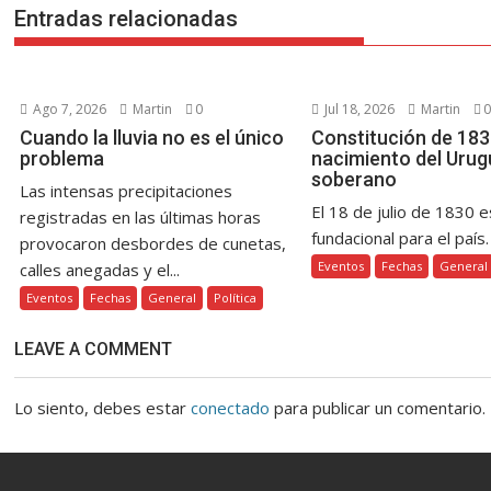
k
p
er
k
r
Entradas relacionadas
Ago 7, 2026
Martin
0
Jul 18, 2026
Martin
0
Cuando la lluvia no es el único
Constitución de 1830
problema
nacimiento del Urug
soberano
Las intensas precipitaciones
El 18 de julio de 1830 e
registradas en las últimas horas
fundacional para el país. 
provocaron desbordes de cunetas,
Eventos
Fechas
General
calles anegadas y el...
Eventos
Fechas
General
Política
LEAVE A COMMENT
Lo siento, debes estar
conectado
para publicar un comentario.