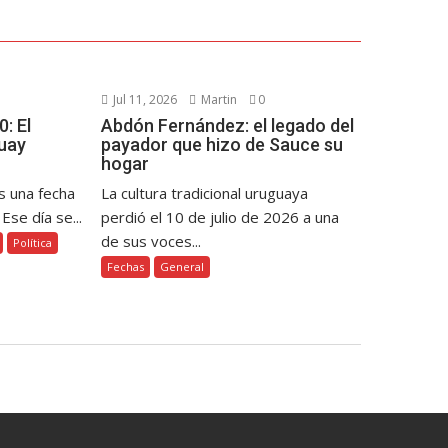
Jul 11, 2026
Martin
0
: El
Abdón Fernández: el legado del
uay
payador que hizo de Sauce su
hogar
s una fecha
La cultura tradicional uruguaya
Ese día se...
perdió el 10 de julio de 2026 a una
de sus voces...
Política
Fechas
General