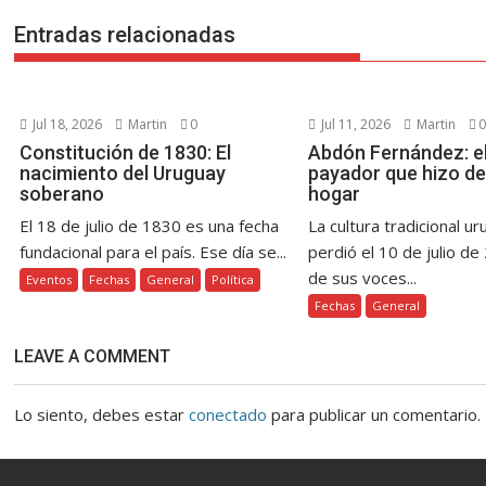
o
p
g
n
m
ti
entradas
k
p
er
k
r
Entradas relacionadas
Jul 18, 2026
Martin
0
Jul 11, 2026
Martin
0
Constitución de 1830: El
Abdón Fernández: el
nacimiento del Uruguay
payador que hizo de
soberano
hogar
El 18 de julio de 1830 es una fecha
La cultura tradicional u
fundacional para el país. Ese día se...
perdió el 10 de julio de
de sus voces...
Eventos
Fechas
General
Política
Fechas
General
LEAVE A COMMENT
Lo siento, debes estar
conectado
para publicar un comentario.