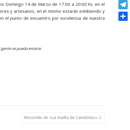
o
e
e
C
ximo Domingo 14 de Marzo de 17:00 a 20:00 hs. en el
e
t
k
s
ores y artesanos, en el mismo estarán exhibiendo y
r
o
r
T
s
 en el punto de encuentro por excelencia de nuestra
s
p
e
e
A
C
e
y
s
l
p
o
n
L
t
e
p
m
g
 gente se pueda enterar
i
g
p
e
n
r
a
r
k
a
r
m
t
i
r
Recorrido de «La Vuelta de Canelones»