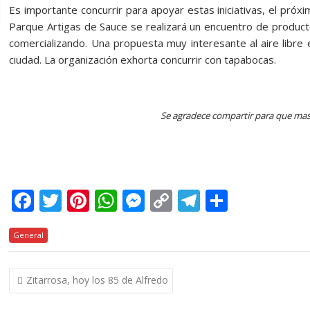
Es importante concurrir para apoyar estas iniciativas, el pró
Parque Artigas de Sauce se realizará un encuentro de product
comercializando. Una propuesta muy interesante al aire libre
ciudad. La organización exhorta concurrir con tapabocas.
Se agradece compartir para que mas
F
T
Pi
W
M
C
T
C
ac
w
nt
h
e
o
el
o
General
e
itt
er
at
ss
p
e
m
b
er
e
s
e
y
gr
p
Navegación
Zitarrosa, hoy los 85 de Alfredo
o
st
A
n
Li
a
ar
de