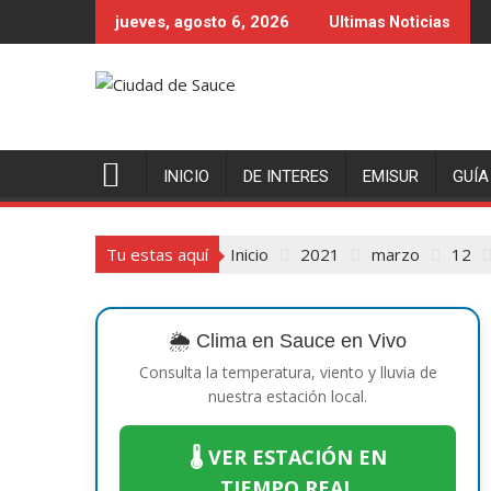
Saltar
jueves, agosto 6, 2026
Ultimas Noticias
al
contenido
INICIO
DE INTERES
EMISUR
GUÍA
Tu estas aquí
Inicio
2021
marzo
12
🌦️ Clima en Sauce en Vivo
Consulta la temperatura, viento y lluvia de
nuestra estación local.
🌡️ VER ESTACIÓN EN
TIEMPO REAL