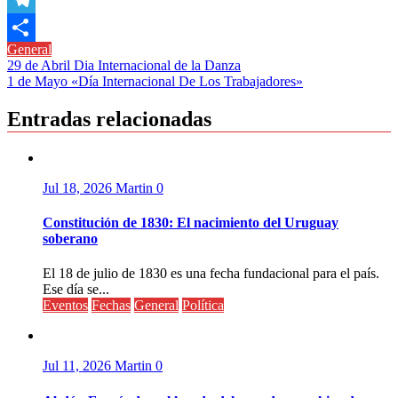
Link
Telegram
General
Compartir
Navegación
29 de Abril Dia Internacional de la Danza
1 de Mayo «Día Internacional De Los Trabajadores»
de
entradas
Entradas relacionadas
Jul 18, 2026
Martin
0
Constitución de 1830: El nacimiento del Uruguay
soberano
El 18 de julio de 1830 es una fecha fundacional para el país.
Ese día se...
Eventos
Fechas
General
Política
Jul 11, 2026
Martin
0