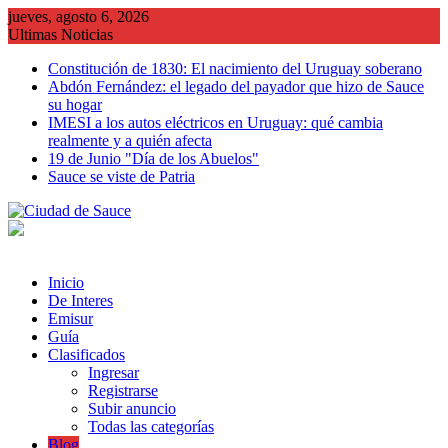
Saltar
jueves, agosto 6, 2026
al
Ultimas Noticias
contenido
Constitución de 1830: El nacimiento del Uruguay soberano
Abdón Fernández: el legado del payador que hizo de Sauce
su hogar
IMESI a los autos eléctricos en Uruguay: qué cambia
realmente y a quién afecta
19 de Junio "Día de los Abuelos"
Sauce se viste de Patria
Inicio
De Interes
Emisur
Guía
Clasificados
Ingresar
Registrarse
Subir anuncio
Todas las categorías
Blog