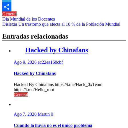
Link
Telegram
General
Compartir
Navegación
Dia Mundial de los Docentes
Dislexia Un trastorno que afecta al 10 % de la Población Mundial
de
entradas
Entradas relacionadas
Hacked by Chinafans
Ago 9, 2026
ec22ea168cbf
Hacked by Chinafans
Hacked By Chinafans https://t.me/Hack_0xTeam
https://t.me/Hello_root
General
Ago 7, 2026
Martin
0
Cuando la lluvia no es el único problema