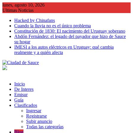
Saltar
lunes, agosto 10, 2026
al
Ultimas Noticias
contenido
Hacked by Chinafans
Cuando la lluvia no es el único problema
Constitución de 1830: El nacimiento del Uruguay soberano
Abdón Fernández: el legado del payador que hizo de Sauce
su hogar
IMESI a los autos eléctricos en Uruguay: qué cambia
realmente y a quién afecta
Inicio
De Interes
Emisur
Guía
Clasificados
Ingresar
Registrarse
Subir anuncio
Todas las categorías
Blog