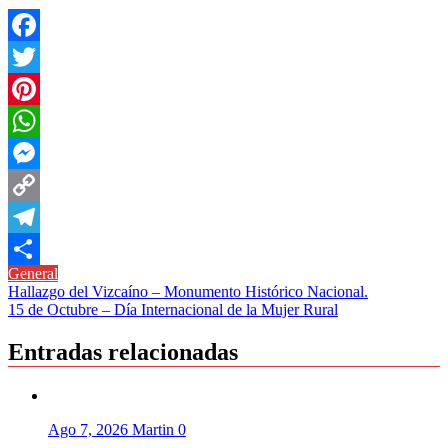
Facebook
Twitter
Pinterest
WhatsApp
Messenger
Copy
Link
Telegram
General
Compartir
Navegación
Hallazgo del Vizcaíno – Monumento Histórico Nacional.
15 de Octubre – Día Internacional de la Mujer Rural
de
entradas
Entradas relacionadas
Ago 7, 2026
Martin
0