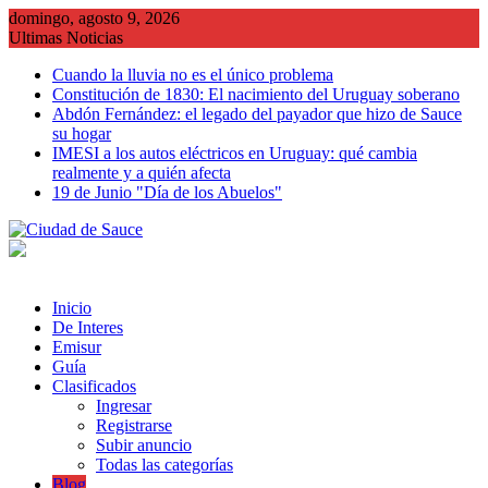
Saltar
domingo, agosto 9, 2026
al
Ultimas Noticias
contenido
Cuando la lluvia no es el único problema
Constitución de 1830: El nacimiento del Uruguay soberano
Abdón Fernández: el legado del payador que hizo de Sauce
su hogar
IMESI a los autos eléctricos en Uruguay: qué cambia
realmente y a quién afecta
19 de Junio "Día de los Abuelos"
Inicio
De Interes
Emisur
Guía
Clasificados
Ingresar
Registrarse
Subir anuncio
Todas las categorías
Blog